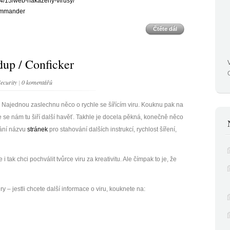
4/15/web-nakazeny-virusy/
commander
Čtěte dál
dup / Conficker
ecurity
|
0 komentářů
 Najednou zaslechnu něco o rychle se šířícím viru. Kouknu pak na
e se nám tu šiří další havěť. Takhle je docela pěkná, konečně něco
vání názvu
stránek
pro stahování dalších instrukcí, rychlost šíření,
i tak chci pochválit tvůrce viru za kreativitu. Ale čímpak to je, že
 – jestli chcete další informace o viru, kouknete na: