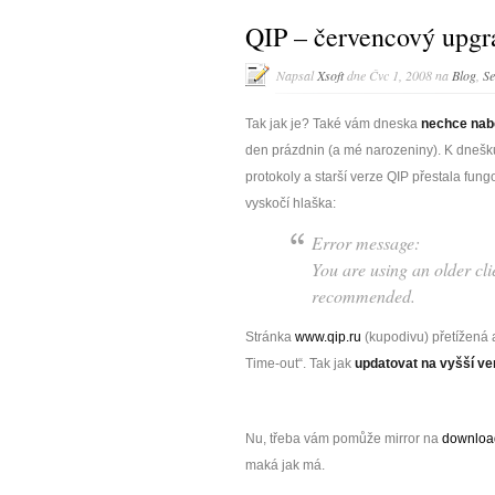
QIP – červencový upg
Napsal
Xsoft
dne Čvc 1, 2008 na
Blog
,
Se
Tak jak je? Také vám dneska
nechce nab
den prázdnin (
a mé narozeniny). K dnešk
protokoly a starší verze QIP přestala fung
vyskočí hlaška:
Error message:
You are using an older cl
recommended.
Stránka
www.qip.ru
(kupodivu) přetížená 
Time-out“. Tak jak
updatovat na vyšší ve
Nu, třeba vám pomůže mirror na
downloa
maká jak má.