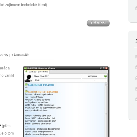
aké zajímavé technické čtení).
Čtěte dál
curity
|
3 komentáře
maráda
ho vznikl
P
(přes
ale o tom