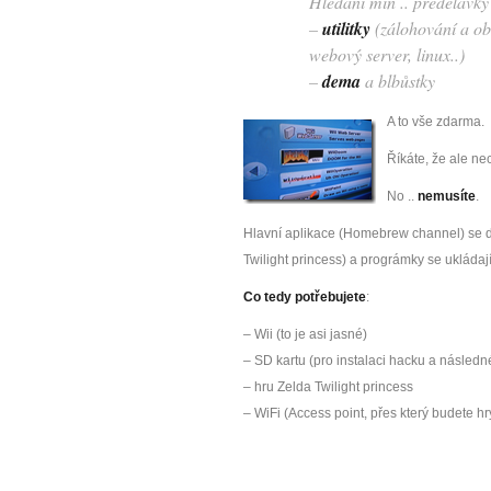
Hledání min .. předělávky 
–
utilitky
(zálohování a ob
webový server, linux..)
–
dema
a blbůstky
A to vše zdarma.
Říkáte, že ale ne
No ..
nemusíte
.
Hlavní aplikace (Homebrew channel) se d
Twilight princess) a prográmky se ukládaj
Co tedy potřebujete
:
– Wii (to je asi jasné)
– SD kartu (pro instalaci hacku a násled
– hru Zelda Twilight princess
– WiFi (Access point, přes který budete hr