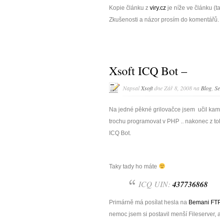
Kopie článku z
viry.cz
je níže ve článku (t
Zkušenosti a názor prosím do komentářů.
Xsoft ICQ Bot –
Napsal
Xsoft
dne Zář 8, 2008 na
Blog
,
Se
Na jedné pěkné grilovačce jsem učil ka
trochu programovat v PHP .. nakonec z to
ICQ Bot.
Taky tady ho máte
ICQ UIN:
437736868
Primárně má posílat hesla na
Bemani FT
nemoc jsem si postavil menší Fileserver, 