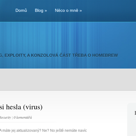
Domů
Blog
»
Něco o mně
»
NG, EXPLOITY, A KONZOLOVÁ ČÁST TŘEBA O HOMEBREW
si hesla (virus)
Security
|
0 komentářů
A máte jej aktualizovaný? Ne? No ještě nemáte navíc