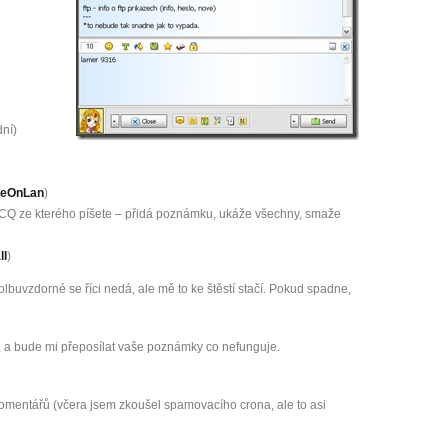
dní)
eOnLan
)
ICQ ze kterého píšete – přidá poznámku, ukáže všechny, smaže
ll
)
blbuvzdorné se říci nedá, ale mě to ke štěstí stačí. Pokud spadne,
k, a bude mi přeposílat vaše poznámky co nefunguje.
mentářů (včera jsem zkoušel spamovacího crona, ale to asi