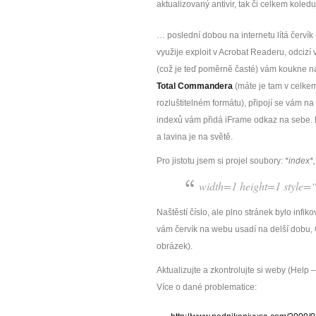
aktualizovaný antivir, tak či celkem koled
… poslední dobou na internetu lítá červík (
využije exploit v Acrobat Readeru, odcizí
(což je teď poměrně časté) vám koukne n
Total Commandera
(máte je tam v celke
rozluštitelném formátu), připojí se vám n
indexů vám přidá iFrame odkaz na sebe.
a lavina je na světě.
Pro jistotu jsem si projel soubory:
*index*,
width=1 height=1 style=“v
Naštěstí číslo, ale plno stránek bylo infi
vám červík na webu usadí na delší dobu, G
obrázek).
Aktualizujte a zkontrolujte si weby (Help 
Více o dané problematice: