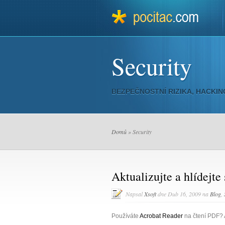
Security
BEZPEČNOSTNÍ RIZIKA, HACKI
Domů
» Security
Aktualizujte a hlídejte 
Napsal
Xsoft
dne Dub 16, 2009 na
Blog
,
Používáte
Acrobat Reader
na čtení PDF? 