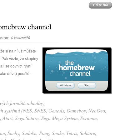
Čtěte dál
Homebrew channel
curity
|
0 komentářů
, že si na ní už můžete
? Pak vězte, že skupiny
li se dovnitr. Nyní
ko dříve) pouštět
ových formátů a hudby)
h systémů (NES, SNES, Genesis, Gameboy, NeoGeo,
, Atari, Sega Saturn, Sega Mega System, Scrumm,
, Šachy, Sudoku, Pong, Snake, Tetris, Solitare,