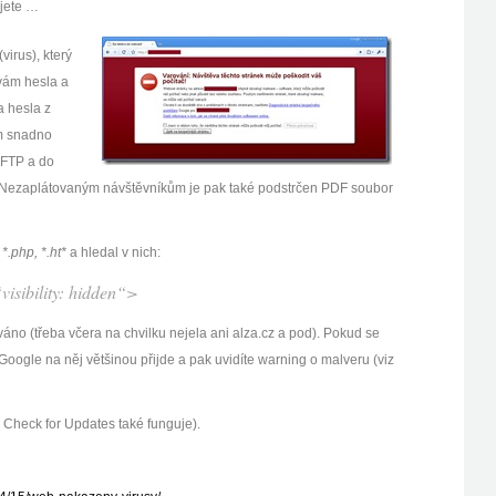
ujete …
virus), který
 vám hesla a
a hesla z
m snadno
a FTP a do
 Nezaplátovaným návštěvníkům je pak také podstrčen PDF soubor
 *.php, *.ht*
a hledal v nich:
isibility: hidden“>
kováno (třeba včera na chvilku nejela ani alza.cz a pod). Pokud se
oogle na něj většinou přijde a pak uvidíte warning o malveru (viz
– Check for Updates také funguje).