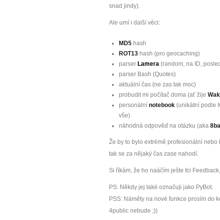
snad jindy).
Ale umí i další věci:
MD5
hash
ROT13
hash (pro geocaching)
parser
Lamera
(random, na ID, posle
parser Bash (Quotes)
aktuální čas (ne zas tak moc)
probudit mi počítač doma (ať žije
Wak
personální
notebook
(unikátní podle 
vše)
náhodná odpověď na otázku (aka
8ba
Že by to bylo extrémě profesionální nebo 
tak se za nějaký čas zase nahodí.
Si říkám, že ho naáčím ješte fci Feedbac
PS: Někdy jej také označuji jako PyBot.
PSS: Náměty na nové funkce prosím do ko
4public nebude ;))