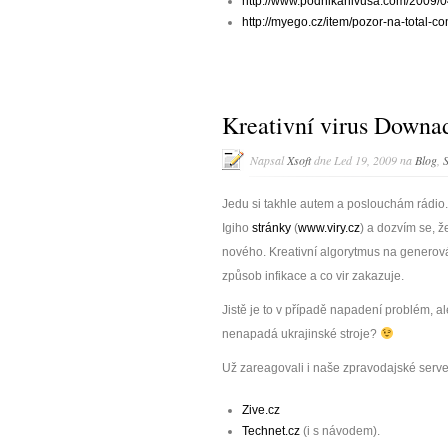
http://www.podnikanivusa.com/2009/0
http://myego.cz/item/pozor-na-total-
Kreativní virus Downa
Napsal
Xsoft
dne Led 19, 2009 na
Blog
,
S
Jedu si takhle autem a poslouchám rádio.
Igiho
stránky
(
www.viry.cz
) a dozvím se, ž
nového. Kreativní algorytmus na genero
způsob infikace a co vir zakazuje.
Jistě je to v případě napadení problém, ale 
nenapadá ukrajinské stroje?
Už zareagovali i naše zpravodajské servery
Zive.cz
Technet.cz
(i s návodem).