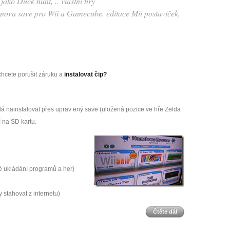
jako Duck hunt, .. vlastní hry
nova save pro Wii a Gamecube, editace Mii postaviček,
chcete porušit záruku a
instalovat čip?
á nainstalovat přes uprav ený save (uložená pozice ve hře Zelda
í na SD kartu.
né ukládání programů a her)
y stahovat z internetu)
Čtěte dál