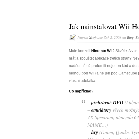
Jak nainstalovat Wii 
Napsal
Xsoft
dne Zář 2, 2008 na
Blog
,
Se
Máte konzoli
Nintento Wii
? Skvěle. A víte
hrát a spouštet aplikace třetích stran? Ne
nadšenců už prolomili nejeden kód a dosta
mohou pod Wii (a ne jen pod Gamecube ja
vlastní udělátka.
Co například
?
–
přehrávač
DVD
(i film
–
emulátory
všech možnýc
ZX Spectrum, nintendo 64
MAME…)
–
hry
(Doom, Quake, Tyrian