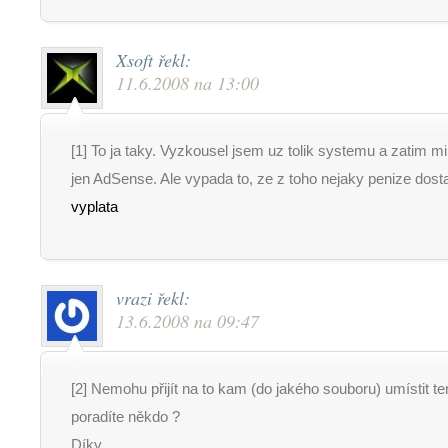
Xsoft
řekl:
11.6.2008 na 13:00
[1] To ja taky. Vyzkousel jsem uz tolik systemu a zatim 
jen AdSense. Ale vypada to, ze z toho nejaky penize dost
vyplata
vrazi
řekl:
13.6.2008 na 09:47
[2] Nemohu přijít na to kam (do jakého souboru) umístit ten
poradíte někdo ?
Díky