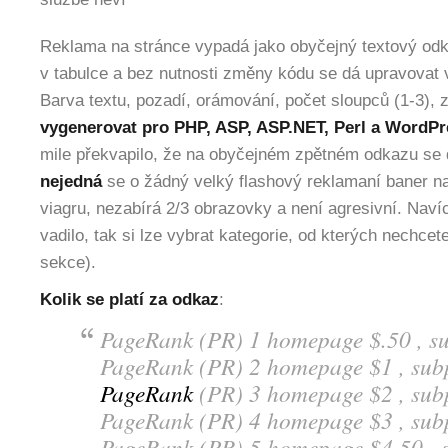
Reklama na stránce vypadá jako obyčejný textový odka
v tabulce a bez nutnosti změny kódu se dá upravovat 
Barva textu, pozadí, orámování, počet sloupců (1-3), 
vygenerovat pro PHP, ASP, ASP.NET, Perl a WordPr
mile překvapilo, že na obyčejném zpětném odkazu se d
nejedná
se o žádný velký flashový reklamaní baner n
viagru, nezabírá 2/3 obrazovky a není agresivní. Naví
vadilo, tak si lze vybrat kategorie, od kterých nechcet
sekce).
Kolik se platí za odkaz
:
PageRank (PR) 1 homepage $.50 , s
PageRank (PR) 2 homepage $1 , sub
PageRank
(PR) 3 homepage $2 , sub
PageRank (PR) 4 homepage $3 , sub
PageRank (PR) 5 homepage $4.50 , 