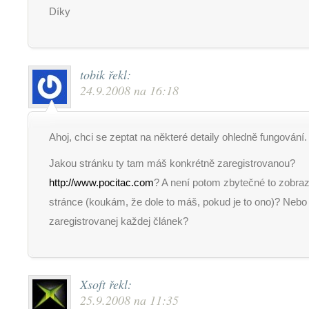
Díky
tobik
řekl:
24.9.2008 na 16:18
Ahoj, chci se zeptat na některé detaily ohledně fungování.
Jakou stránku ty tam máš konkrétně zaregistrovanou?
http://www.pocitac.com
? A není potom zbytečné to zobra
stránce (koukám, že dole to máš, pokud je to ono)? Neb
zaregistrovanej každej článek?
Xsoft
řekl:
25.9.2008 na 11:35