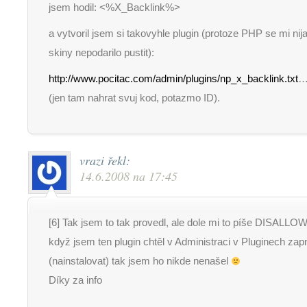
jsem hodil: <%X_Backlink%>
a vytvoril jsem si takovyhle plugin (protoze PHP se mi nija
skiny nepodarilo pustit):
http://www.pocitac.com/admin/plugins/np_x_backlink.txt
(jen tam nahrat svuj kod, potazmo ID).
vrazi
řekl:
14.6.2008 na 17:45
[6] Tak jsem to tak provedl, ale dole mi to píše DISALL
když jsem ten plugin chtěl v Administraci v Pluginech zap
(nainstalovat) tak jsem ho nikde nenašel
Díky za info