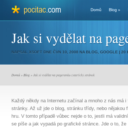
Domů
Blog
»
Jak si vydělat na pag
NAPSAL
XSOFT
DNE ČVN 10, 2008 NA
BLOG
,
GOOGLE
|
20
Domů
»
Blog
» Jak si vydělat na pageranku (starých) stránek
Každý někdy na Internetu začínal a mnoho z nás má i v
stránky. Až už jde o blog, stránku třídy, nebo nějako
hru. V tomto případě vůbec nejde o to, jestli má valid
se píše a jak vypadá po grafické stránce. Jde o to, ž