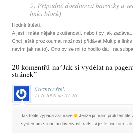
5) Případně doeditovat barvičky a ve
links block)
Hodně štěstí.
A jestli máte nějaké zkušenosti, nebo tipy jak zadávat
Chci ještě prozkoumat možnost přidávat Multiple link
nevím jak na to). Ono by se mi to hodilo dát i na subp
20 komentřů na“Jak si vydělat na pagera
stránek”
Crusheer
řekl:
11.6.2008 na 07:26
Tak tohle vypada zajimave
Jenze ja mam proti temhle 
systemum silnou neduverivost, radsi si jeste pockam, ja