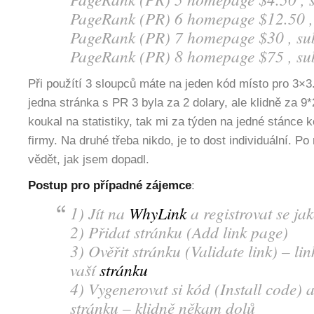
PageRank (PR) 6 homepage $12.50 ,
PageRank (PR) 7 homepage $30 , s
PageRank (PR) 8 homepage $75 , s
Při použítí 3 sloupců máte na jeden kód místo pro 3×3. 
jedna stránka s PR 3 byla za 2 dolary, ale klidně za 9
koukal na statistiky, tak mi za týden na jedné stánce 
firmy. Na druhé třeba nikdo, je to dost individuální. P
vědět, jak jsem dopadl.
Postup pro případné zájemce
:
1) Jít na
WhyLink
a registrovat se ja
2) Přidat stránku (Add link page)
3) Ověřit stránku (Validate link) – l
vaší
stránku
4) Vygenerovat si kód (Install code) a
stránku – klidně někam dolů