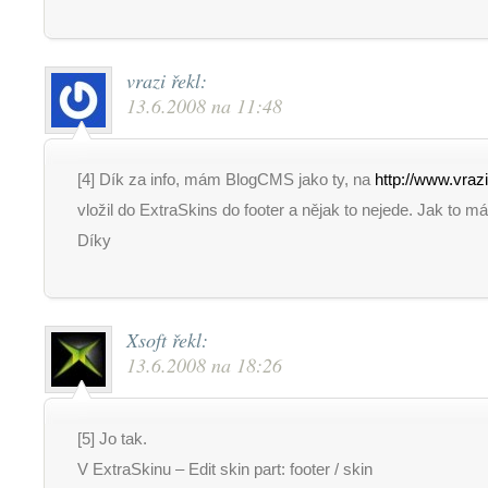
vrazi
řekl:
13.6.2008 na 11:48
[4] Dík za info, mám BlogCMS jako ty, na
http://www.vraz
vložil do ExtraSkins do footer a nějak to nejede. Jak to m
Díky
Xsoft
řekl:
13.6.2008 na 18:26
[5] Jo tak.
V ExtraSkinu – Edit skin part: footer / skin