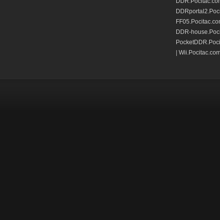
DDR.Pocitac.co
DDRportal2.Poc
FF05.Pocitac.c
DDR-house.Poci
PocketDDR.Poci
|
Wii.Pocitac.co