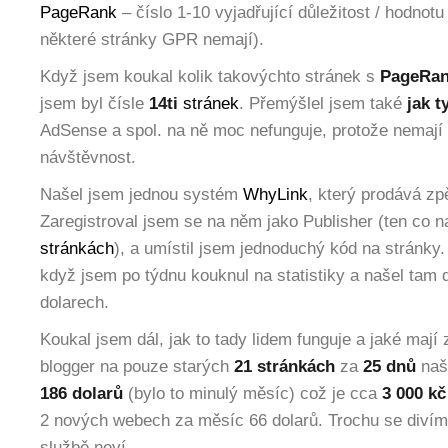
PageRank
– číslo 1-10 vyjadřující důležitost / hodnotu
některé stránky GPR nemají).
Když jsem koukal kolik takovýchto stránek s
PageRan
jsem byl čísle
14ti
stránek
. Přemýšlel jsem také
jak t
AdSense a spol. na ně moc nefunguje, protože nemají
návštěvnost.
Našel jsem jednou systém
WhyLink
, který prodává zp
Zaregistroval jsem se na něm jako Publisher (ten co n
stránkách
), a umístil jsem jednoduchý kód na stránky
když jsem po týdnu kouknul na statistiky a našel tam 
dolarech.
Koukal jsem dál, jak to tady lidem funguje a jaké mají
blogger na pouze starých
21 stránkách
za
25 dnů
naš
186 dolarů
(bylo to minulý měsíc) což je cca
3 000 kč
2 nových webech za měsíc 66 dolarů. Trochu se divím,
službě neví