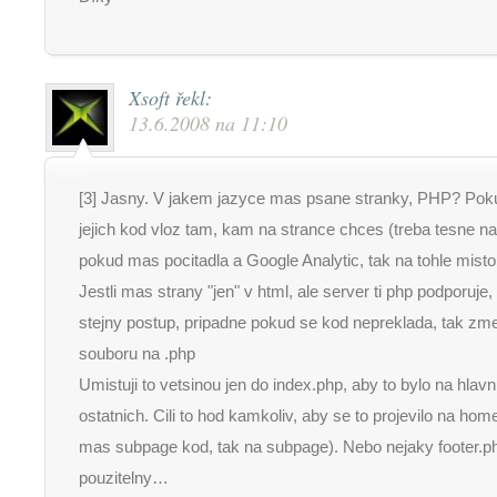
Xsoft
řekl:
13.6.2008 na 11:10
[3] Jasny. V jakem jazyce mas psane stranky, PHP? Poku
jejich kod vloz tam, kam na strance chces (treba tesne 
pokud mas pocitadla a Google Analytic, tak na tohle misto
Jestli mas strany "jen" v html, ale server ti php podporuje
stejny postup, pripadne pokud se kod nepreklada, tak z
souboru na .php
Umistuji to vetsinou jen do index.php, aby to bylo na hlavn
ostatnich. Cili to hod kamkoliv, aby se to projevilo na ho
mas subpage kod, tak na subpage). Nebo nejaky footer.p
pouzitelny…