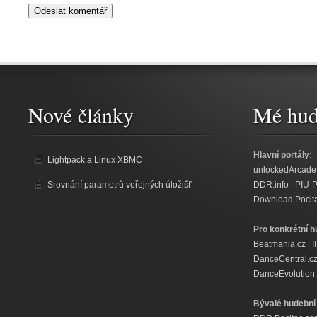
Nové články
Mé hud
Hlavní portály
:
Lightpack a Linux XBMC
unlockedArcade
Srovnání parametrů veřejných úložišť
DDR.info
|
PIU-
Download.Pocit
Pro konkrétní h
Beatmania.cz
|
I
DanceCentral.c
DanceEvolution.
Bývalé hudební 