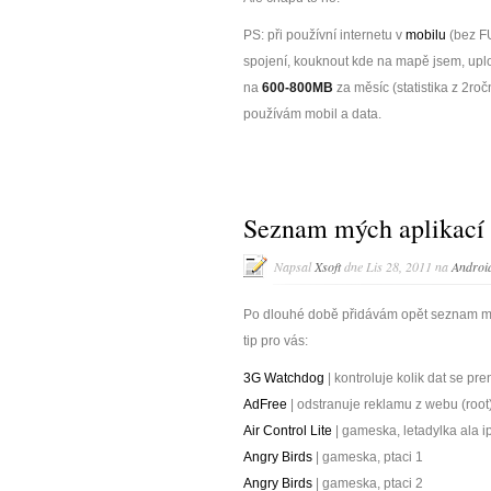
PS: při používní internetu v
mobilu
(bez FU
spojení, kouknout kde na mapě jsem, uploa
na
600-800MB
za měsíc (statistika z 2ro
používám mobil a data.
Seznam mých aplikací 
Napsal
Xsoft
dne Lis 28, 2011 na
Androi
Po dlouhé době přidávám opět seznam mý
tip pro vás:
3G Watchdog
| kontroluje kolik dat se pre
AdFree
| odstranuje reklamu z webu (root
Air Control Lite
| gameska, letadylka ala 
Angry Birds
| gameska, ptaci 1
Angry Birds
| gameska, ptaci 2