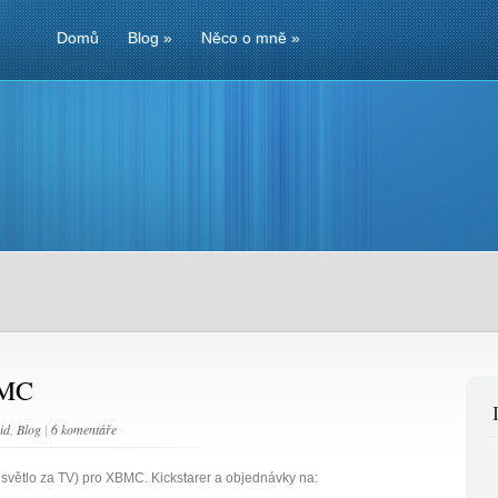
Domů
Blog
»
Něco o mně
»
BMC
id
,
Blog
|
6 komentáře
světlo za TV) pro XBMC. Kickstarer a objednávky na: