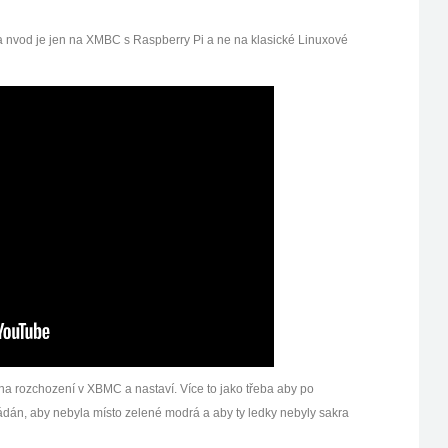
a nvod je jen na XMBC s Raspberry Pi a ne na klasické Linuxové
na rozchození v XBMC a nastaví. Více to jako třeba aby po
ádán, aby nebyla místo zelené modrá a aby ty ledky nebyly sakra