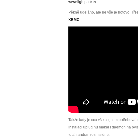
www.lightpack.tv
Pěkně uděláno, ale ne vše je hotovo. Tře
XBMC
.
Takže tady je cca vše co jsem potřeboval 
instalaci upluginu makal i daemon na ovl
total random rozmístěné.