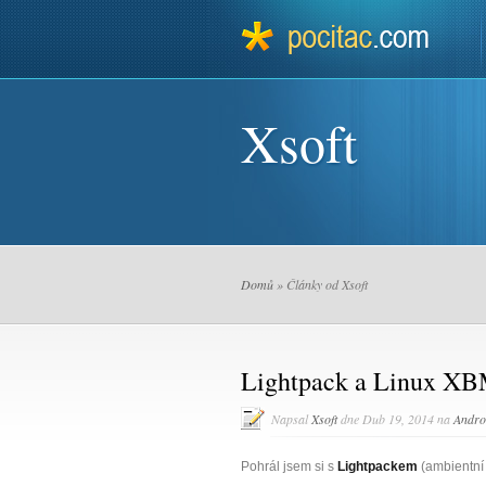
Xsoft
Domů
» Články od Xsoft
Lightpack a Linux X
Napsal
Xsoft
dne Dub 19, 2014 na
Andro
Pohrál jsem si s
Lightpackem
(ambientní 