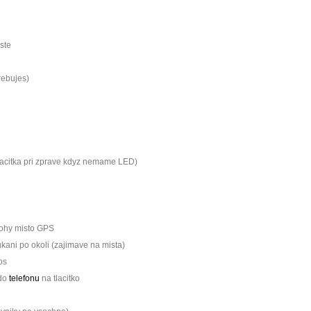
ste
rebujes)
 tlacitka pri zprave kdyz nemame LED)
lohy misto GPS
oukani po okoli (zajimave na mista)
dos
 do
telefonu
na tlacitko