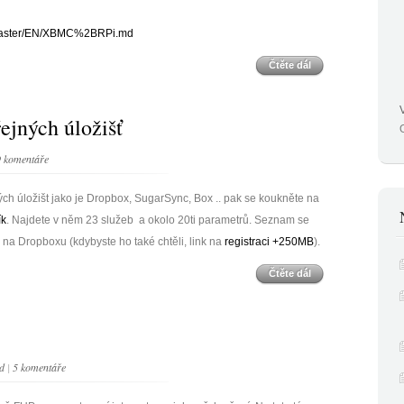
b/master/EN/XBMC%2BRPi.md
Čtěte dál
ejných úložišť
9 komentáře
h úložišt jako je Dropbox, SugarSync, Box .. pak se koukněte na
ík
. Najdete v něm 23 služeb a okolo 20ti parametrů. Seznam se
m na Dropboxu (kdybyste ho také chtěli, link na
registraci +250MB
).
Čtěte dál
d
|
5 komentáře