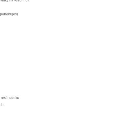
slovniky na vsechno)
potrebujes)
 resi sudoku
dis