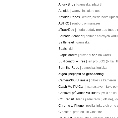
Angry Birds
| gameska, ptaci 3
Aptoide
| warez, instaluje app
Aptoide Repos
| warez, hleda nova uplozi
ASTRO
| souborovy manazer
aTrackDog
| hleda updaty pro app (nepot
Barcode Scanner
| snimac carovych kodu
Battleheart
| gameska
Beats
| ddr
Blapk Market
| puvodni
app
na warez
BLN control – Free
| jen pro SGS (blikaji
Burn the Rope
| gameska, logicka
c:geo
| nejlepsi na geocaching
Camera360 Ultimate
| blbosti s kamerou
Catch Me If U Can
| na nastaveni fake po
Cestovní průvodce Wikitude
v | wiki na k
CG Transit
| hleda jizdni rady (i offline), i
Chrome to Phone
| posila linky z chrome
Cinestar
| prehled kin Cinestar