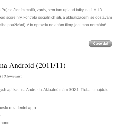
Pu) se čtením mailů, zpráv, sem tam upload fotky, najít MHD
d score hry, kontrola sociálních sítí, a aktualizacemi se dostávám
čního používání). A to opravdu netahám filmy, jen imho normálně
Čtěte dál
na Android (2011/11)
d
|
0 komentářů
ch aplikací na Androida. Aktuálně mám SGS1. Třeba tu najdete
neslo (rezidentni app)
)
iphone