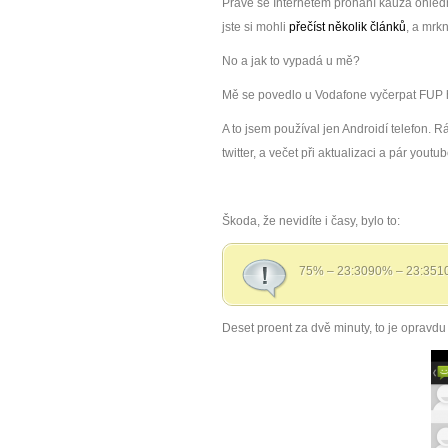
Právě se Internetem prohání kauza ohledn
jste si mohli
přečíst
několik
článků
, a mrk
No a jak to vypadá u mě?
Mě se povedlo u Vodafone vyčerpat FUP 
A to jsem používal jen Androidí telefon. 
twitter, a večet při aktualizaci a pár youtu
Škoda, že nevidíte i časy, bylo to:
75% – 23:3090% – 23:351
Deset proent za dvě minuty, to je opravdu