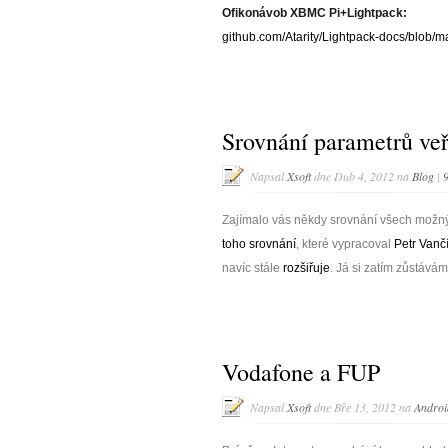
Ofikonávob XBMC Pi+Lightpack:
github.com/Atarity/Lightpack-docs/blo
Srovnání parametrů veř
Napsal
Xsoft
dne Dub 4, 2012 na
Blog
|
Zajímalo vás někdy srovnání všech možnýc
toho srovnání
, které vypracoval
Petr Vanč
navíc stále
rozšiřuje
. Já si zatím zůstává
Vodafone a FUP
Napsal
Xsoft
dne Bře 13, 2012 na
Androi