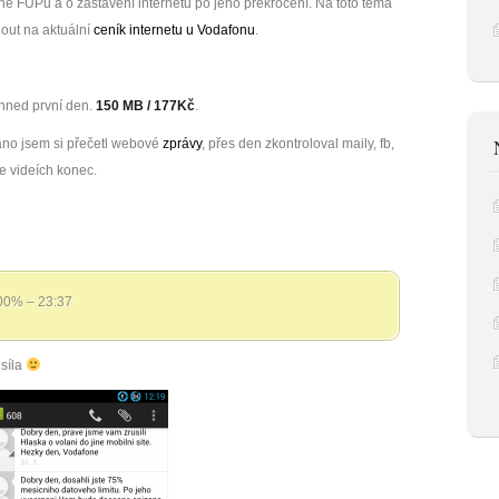
ě FUPu a o zastavení internetu po jeho překročení. Na toto téma
nout na aktuální
ceník internetu u Vodafonu
.
hned první den.
150 MB / 177Kč
.
Ráno jsem si přečetl webové
zprávy
, přes den zkontroloval maily, fb,
be videích konec.
00% – 23:37
 síla