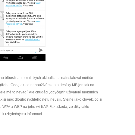
unu blbostí, automatických aktualizací, nainstalovat měřiče
 (třeba Google+ co nepoužívám dala desítky MB jen tak na
le mě to nevadí. Ale chudáci „obyčejní“ uživatelé mobilních
tak si moc dlouho rychlého netu neužijí. Stejně jako člověk, co si
je WPA a WEP na jeho wi-fi AP. Fakt škoda, že díky takto
lik (zbytečných) informací.