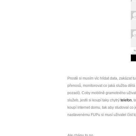
Prostě si musím víc hlídat data, zakázat t
přenosů, monitorovat co jaká služba dělá
pozadí). Coby mobilně gramotného uživate
služeb, jestli si koupí taky chytrý
telefon
, 
koupí internet domu, tak aby studoval co 
nastavenému FUPu si musí uživatel číst to
Ale chápu to no.