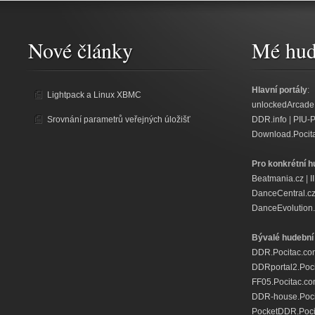
Nové články
Mé hud
Hlavní portály
:
Lightpack a Linux XBMC
unlockedArcade
Srovnání parametrů veřejných úložišť
DDR.info
|
PIU-
Download.Pocit
Pro konkrétní h
Beatmania.cz
|
I
DanceCentral.c
DanceEvolution.
Bývalé hudební 
DDR.Pocitac.co
DDRportal2.Poc
FF05.Pocitac.c
DDR-house.Poci
PocketDDR.Poci