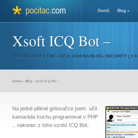
Domů
Blog
»
Xsoft ICQ Bot –
NAPSAL
XSOFT
DNE ZÁŘ 8, 2008 NA
BLOG
,
SECURITY
|
3 
Domů
»
Blog
» Xsoft ICQ Bot –
Na jedné pěkné grilovačce jsem učil
kamaráda trochu programovat v PHP
.. nakonec z toho vznikl ICQ Bot.