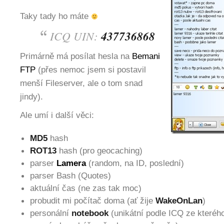
Taky tady ho máte
ICQ UIN:
437736868
Primárně má posílat hesla na
Bemani
FTP
(přes nemoc jsem si postavil
menší Fileserver, ale o tom snad
jindy).
Ale umí i další věci:
MD5
hash
ROT13
hash (pro geocaching)
parser
Lamera
(random, na ID, poslední)
parser Bash (Quotes)
aktuální čas (ne zas tak moc)
probudit mi počítač doma (ať žije
WakeOnLan
)
personální
notebook
(unikátní podle ICQ ze kterého