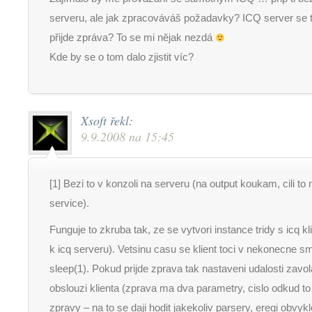
serveru, ale jak zpracováváš požadavky? ICQ server se 
přijde zpráva? To se mi nějak nezdá
Kde by se o tom dalo zjistit víc?
Xsoft
řekl:
9.9.2008 na 15:45
[1] Bezi to v konzoli na serveru (na output koukam, cili to 
service).
Funguje to zkruba tak, ze se vytvori instance tridy s icq kl
k icq serveru). Vetsinu casu se klient toci v nekonecne 
sleep(1). Pokud prijde zprava tak nastaveni udalosti zavola
obslouzi klienta (zprava ma dva parametry, cislo odkud to 
zpravy – na to se daji hodit jakekoliv parsery, eregi obvykl