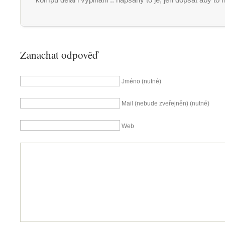
kompu delal i vypinani .. napsany to je, jen dopsat aby to 
Zanachat odpověď
Jméno (nutné)
Mail (nebude zveřejněn) (nutné)
Web