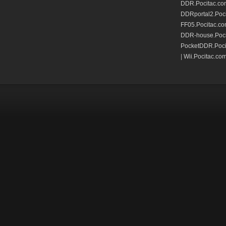
DDR.Pocitac.co
DDRportal2.Poc
FF05.Pocitac.c
DDR-house.Poci
PocketDDR.Poci
|
Wii.Pocitac.co