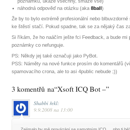
poznámku, ukáže všechny, smaže vše)
náhodná odpověď na otázku (aka
8ball
)
Že by to bylo extrémě profesionální nebo blbuvzdorné s
ke štěstí stačí. Pokud spadne, tak se za nějaký čas z
Si říkám, že ho naáčím ješte fci Feedback, a bude mi 
poznámky co nefunguje.
PS: Někdy jej také označuji jako PyBot.
PSS: Náměty na nové funkce prosím do komentářů (v
spamovacího crona, ale to asi 4public nebude ;))
3 komentřů na“Xsoft ICQ Bot –”
Shabbi
řekl:
9.9.2008 na 13:00
Zajímalo by mě provázání se samotným ICQ … php ti bě