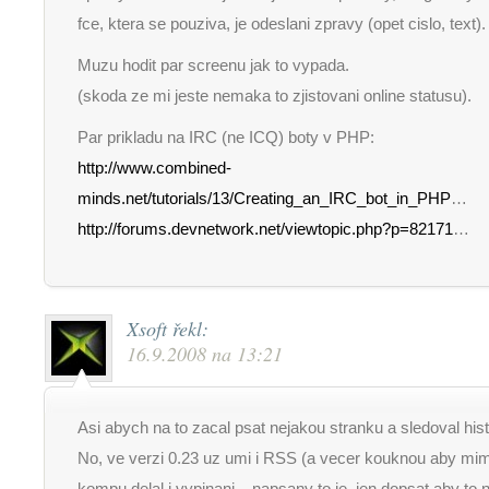
fce, ktera se pouziva, je odeslani zpravy (opet cislo, text).
Muzu hodit par screenu jak to vypada.
(skoda ze mi jeste nemaka to zjistovani online statusu).
Par prikladu na IRC (ne ICQ) boty v PHP:
http://www.combined-
minds.net/tutorials/13/Creating_an_IRC_bot_in_PHP
…
http://forums.devnetwork.net/viewtopic.php?p=82171
…
Xsoft
řekl:
16.9.2008 na 13:21
Asi abych na to zacal psat nejakou stranku a sledoval histo
No, ve verzi 0.23 uz umi i RSS (a vecer kouknou aby mi