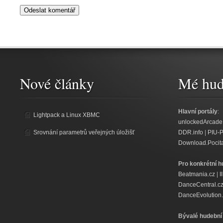
Nové články
Mé hud
Hlavní portály
:
Lightpack a Linux XBMC
unlockedArcade
Srovnání parametrů veřejných úložišť
DDR.info
|
PIU-
Download.Pocit
Pro konkrétní h
Beatmania.cz
|
I
DanceCentral.c
DanceEvolution.
Bývalé hudební 