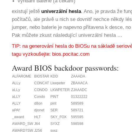
vyndání baterie (a čekání)
existují ještě
univerzální hesla
. Ano, je pravda že fun
počítačů, ale právě u nich se dovnitř nechce někdy lé
jumper
, nebo baterie je
napevno přitaven
a k desce, no
Pak můžete zkust následující univerzální hesla …
TIP: na generování hesla do BIOSu na sákladě seriové
tagu vyzkoušejte:
bios.pocitac.com
Award BIOS backdoor passwords:
ALFAROME
BIOSTAR
KDD
ZAAADA
ALLy
CONCAT
Lkwpeter
ZBAAACA
aLLy
CONDO
LKWPETER
ZJAAADC
aLLY
Condo
PINT
01322222
ALLY
d8on
pint
589589
aPAf
djonet
SER
589721
_award
HLT
SKY_FOX
595595
AWARD_SW
J64
SYXZ
598598
AWARD?SW
J256
syxz