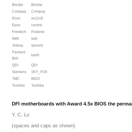
Biostar
Biostar
Compaq
Compaq
Enox
xo11nE
Epox
central
Freetech
Posterie
IWill
iwill
Jetway
spooml
Packard
bell9
Bell
QDI
QDI
Siemens
SKY_FOX
TMC
BIGO
Toshiba
Toshiba
DFI motherboards with Award 4.5x BIOS the perma
Y. C. Lu
(spaces and caps as shown)