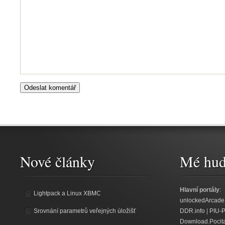
Nové články
Mé hud
Hlavní portály
:
Lightpack a Linux XBMC
unlockedArcade
Srovnání parametrů veřejných úložišť
DDR.info
|
PIU-
Download.Pocit