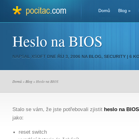
Domů
Blog
»
Heslo na BIOS
NAPSAL
XSOFT
DNE ŘÍJ 3, 2006 NA
BLOG
,
SECURITY
|
6 K
Domů
»
Blog
» Heslo na BIOS
Stalo se vám, že jste potřebovali zjistit
heslo na BIOS
jako:
reset switch