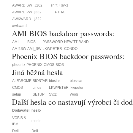
AWARD SW
J262
shift + syxz
AWARD PW
j332
TTPTHA
AWKWARD
j322
awkward
AMI BIOS backdoor passwords:
AMI
BIOS
PASSWORD
HEWITT RAND
AMI?SW
AMI_SW
LKWPETER
CONDO
Phoenix BIOS backdoor passwords:
phoenix
PHOENIX
CMOS
BIOS
Jiná běžná hesla
ALFAROME
BIOSTAR
biostar
biosstar
CMOS
cmos
LKWPETER
lkwpeter
setup
SETUP
Syxz
Wodj
Další hesla co nastavují výrobci či dod
Dodavatel
heslo
VOBIS &
merlin
IBM
Dell
Dell