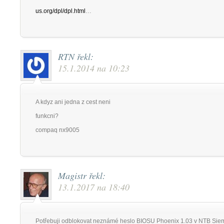
us.org/dpl/dpl.html
…
RTN
řekl:
15.1.2014 na 10:23
A kdyz ani jedna z cest neni
funkcni?
compaq nx9005
Magistr
řekl:
13.1.2017 na 18:40
Potřebuji odblokovat neznámé heslo BIOSU Phoenix 1.03 v NTB Sie