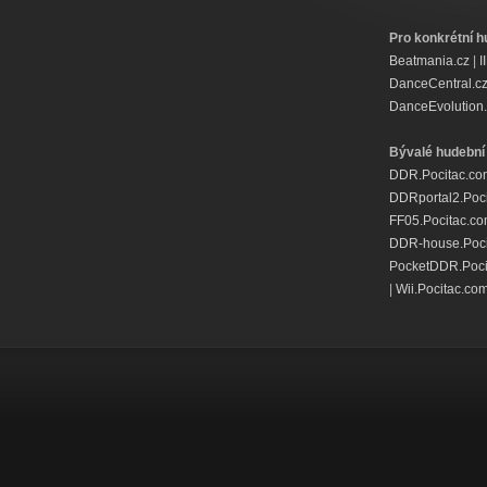
Pro konkrétní h
Beatmania.cz
|
I
DanceCentral.c
DanceEvolution.
Bývalé hudební 
DDR.Pocitac.co
DDRportal2.Poc
FF05.Pocitac.c
DDR-house.Poci
PocketDDR.Poci
|
Wii.Pocitac.co