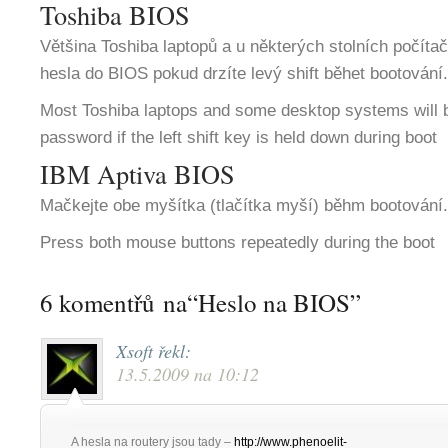
Toshiba BIOS
Většina Toshiba laptopů a u některých stolních počíta
hesla do BIOS pokud drzíte levý shift běhet bootování.
Most Toshiba laptops and some desktop systems will
password if the left shift key is held down during boot
IBM Aptiva BIOS
Mačkejte obe myšítka (tlačítka myší) běhm bootování.
Press both mouse buttons repeatedly during the boot
6 komentřů na“Heslo na BIOS”
Xsoft
řekl:
13.5.2009 na 10:12
A hesla na routery jsou tady –
http://www.phenoelit-