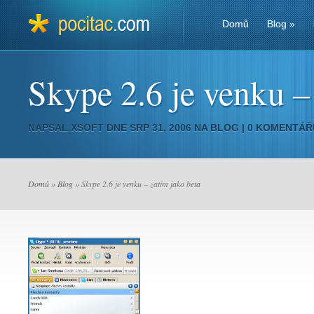
Domů
Blog
»
Skype 2.6 je venku –
NAPSAL
XSOFT
DNE SRP 31, 2006 NA
BLOG
|
0 KOMENTÁŘ
Domů
»
Blog
» Skype 2.6 je venku – zatím jako beta