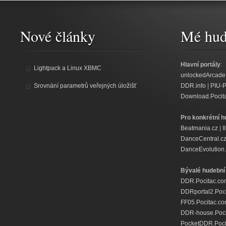
Nové články
Mé hud
Hlavní portály
:
Lightpack a Linux XBMC
unlockedArcade
Srovnání parametrů veřejných úložišť
DDR.info
|
PIU-
Download.Pocit
Pro konkrétní h
Beatmania.cz
|
I
DanceCentral.c
DanceEvolution.
Bývalé hudební 
DDR.Pocitac.co
DDRportal2.Poc
FF05.Pocitac.c
DDR-house.Poci
PocketDDR.Poci