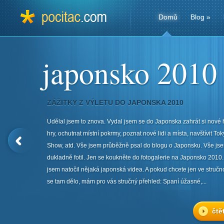
Domů
Blog
»
japonsko 2010
ZÁŽITKY Z VÝLETU DO JAPONSKA 2010
Udělal jsem to znova. Vydal jsem se do Japonska zahrát si nové
hry, ochutnat místní pokrmy, poznat nové lidi a místa, navštívit T
Show, atd. Vše jsem průběžně psal do blogu o Japonsku. Vše js
dukladně fotil. Jen se koukněte do fotogalerie na Japonsko 201
jsem natočil nějaká japonská videa. A pokud chcete jen ve stručnos
se tam dělo, mám pro vás stručný přehled: Spaní úžasné,...
čtě