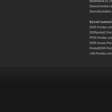
Beatmania.cz
|
I
DanceCentral.c
DanceEvolution.
Bývalé hudební 
DDR.Pocitac.co
DDRportal2.Poc
FF05.Pocitac.c
DDR-house.Poci
PocketDDR.Poci
|
Wii.Pocitac.co