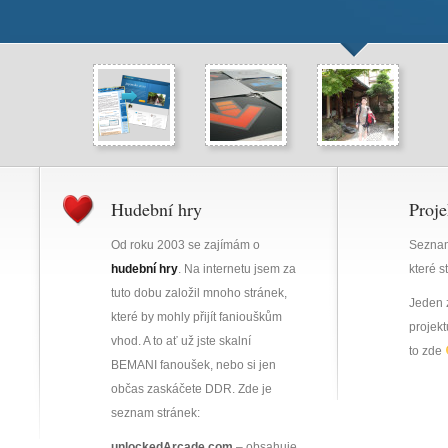
Hudební hry
Proje
Od roku 2003 se zajímám o
Seznam 
hudební hry
. Na internetu jsem za
které s
tuto dobu založil mnoho stránek,
Jeden 
které by mohly přijít faniouškům
projekt
vhod. A to ať už jste skalní
to zde
BEMANI fanoušek, nebo si jen
občas zaskáčete DDR. Zde je
seznam stránek:
unlockedArcade.com
– obsahuje