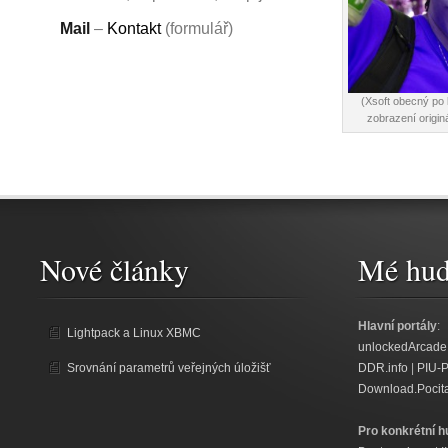
Mail
–
Kontakt
(formulář)
(Xsoft obecný po
zobrazení originá
Nové články
Mé hud
Hlavní portály
:
Lightpack a Linux XBMC
unlockedArcade
Srovnání parametrů veřejných úložišť
DDR.info
|
PIU-
Download.Pocit
Pro konkrétní h