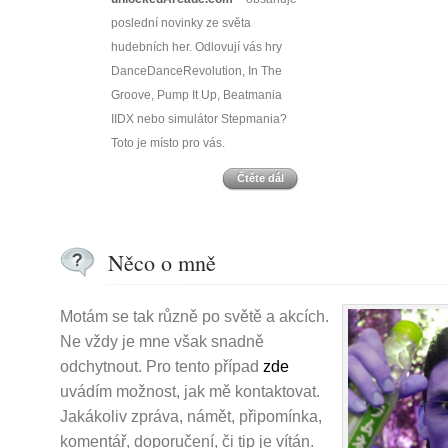
poslední novinky ze světa
hudebních her. Odlovují vás hry
DanceDanceRevolution, In The
Groove, Pump It Up, Beatmania
IIDX nebo simulátor Stepmania?
Toto je místo pro vás.
Čtěte dál
Něco o mně
Motám se tak různě po světě a akcích.
Ne vždy je mne však snadně
odchytnout. Pro tento případ
zde
uvádím možnost, jak mě kontaktovat.
Jakákoliv zpráva, námět, připomínka,
komentář, doporučení, či tip je vítán.