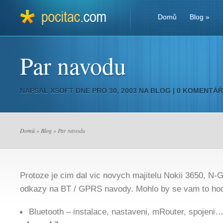
Domů
Blog
»
Par navodu
NAPSAL
XSOFT
DNE PRO 30, 2003 NA
BLOG
|
0 KOMENTÁ
Domů
»
Blog
» Par navodu
Protoze je cim dal vic novych majitelu Nokii 3650, N-
odkazy na BT / GPRS navody. Mohlo by se vam to hod
Bluetooth – instalace, nastaveni, mRouter, spojeni