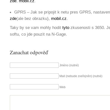
zde
,
mobil.cz
.
GPRS – Jak se pripojit k netu pres GPRS, nastaven
zde
(ale bez obrazku),
mobil.cz
.
Taky by se vam mohly hodit
tyto
zkusenosti s 3650. Je
softu, co jde pouzit na N-Gage.
Zanachat odpověď
Jméno (nutné)
Mail (nebude zveřejněn) (nutné)
Web