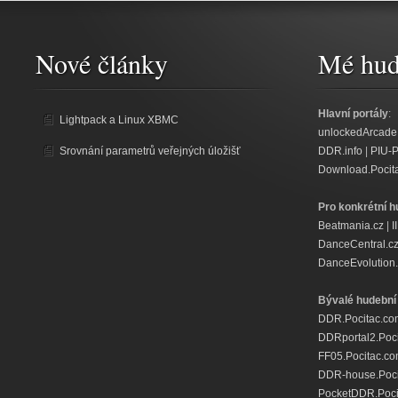
Nové články
Mé hud
Hlavní portály
:
Lightpack a Linux XBMC
unlockedArcade
Srovnání parametrů veřejných úložišť
DDR.info
|
PIU-
Download.Pocit
Pro konkrétní h
Beatmania.cz
|
I
DanceCentral.c
DanceEvolution.
Bývalé hudební 
DDR.Pocitac.co
DDRportal2.Poc
FF05.Pocitac.c
DDR-house.Poci
PocketDDR.Poci