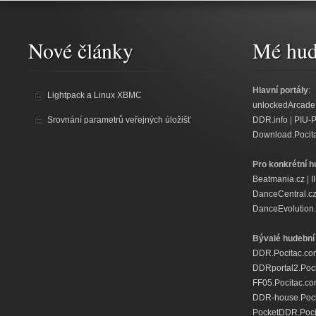
Nové články
Mé hud
Hlavní portály
:
Lightpack a Linux XBMC
unlockedArcade
Srovnání parametrů veřejných úložišť
DDR.info
|
PIU-
Download.Pocit
Pro konkrétní h
Beatmania.cz
|
I
DanceCentral.c
DanceEvolution.
Bývalé hudební 
DDR.Pocitac.co
DDRportal2.Poc
FF05.Pocitac.c
DDR-house.Poci
PocketDDR.Poci