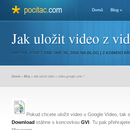
Domů
Blog
»
Jak uložit video z v
NAPSAL
XSOFT
DNE SRP 30, 2006 NA
BLOG
|
2 KOMENTÁŘ
Domů
»
Blog
» Jak uložit video z video.google.com ?
Pokud chcete uložit video u Google Video, tak s
Download
stáhne s koncovkou
GVI
. Tu pak přehrajet