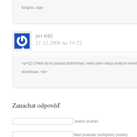
fungí to..supr
jiri
řekl:
21.12.2006 na 19:22
<p>[1] Chtelo by to popsat podrobneji, nebo jsem slepy protoze nevid
download..</p>
Zanachat odpověď
Jméno (nutné)
Mail (nebude zveřejněn) (nutné)