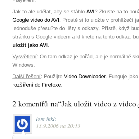
Playerem.
Jak to ale udělat, aby se stáhlo
AVI
? Zkuste na to pou
Google video do AVI
. Prostě si to uložte v prohlížečí
jednoduše přesu?te do lišty s odkazy. Přístě, když bu
stránku s Google videem a kliknete na tento odkaz, bu
uložit jako AVI
.
Vysvětlení
: On tam odkaz je pořád, ale je normálně sk
Windows.
Další řešení
: Použijte
Video Downloader
. Funguje jako 
rozšíření do Firefoxe
.
2 komentřů na“Jak uložit video z video
lore
řekl:
13.9.2006 na 20:13