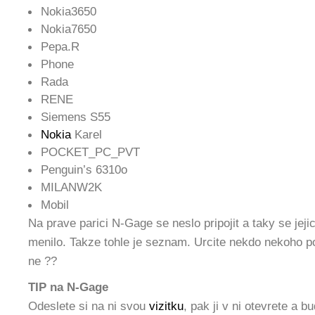
Nokia3650
Nokia7650
Pepa.R
Phone
Rada
RENE
Siemens S55
Nokia
Karel
POCKET_PC_PVT
Penguin’s 6310o
MILANW2K
Mobil
Na prave parici N-Gage se neslo pripojit a taky se jej
menilo. Takze tohle je seznam. Urcite nekdo nekoho p
ne ??
TIP na N-Gage
Odeslete si na ni svou
vizitku
, pak ji v ni otevrete a 