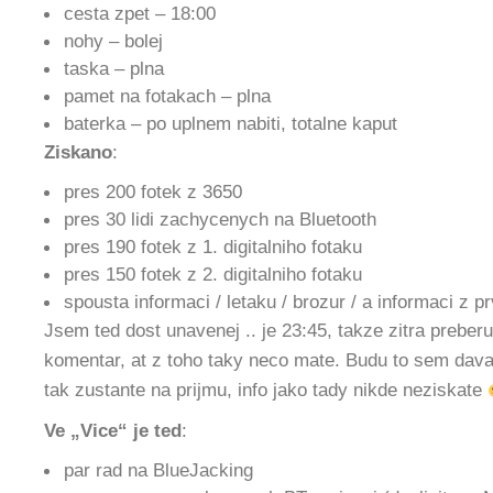
cesta zpet – 18:00
nohy – bolej
taska – plna
pamet na fotakach – plna
baterka – po uplnem nabiti, totalne kaput
Ziskano
:
pres 200 fotek z 3650
pres 30 lidi zachycenych na Bluetooth
pres 190 fotek z 1. digitalniho fotaku
pres 150 fotek z 2. digitalniho fotaku
spousta informaci / letaku / brozur / a informaci z p
Jsem ted dost unavenej .. je 23:45, takze zitra preber
komentar, at z toho taky neco mate. Budu to sem dava
tak zustante na prijmu, info jako tady nikde neziskate
Ve „Vice“ je ted
:
par rad na BlueJacking