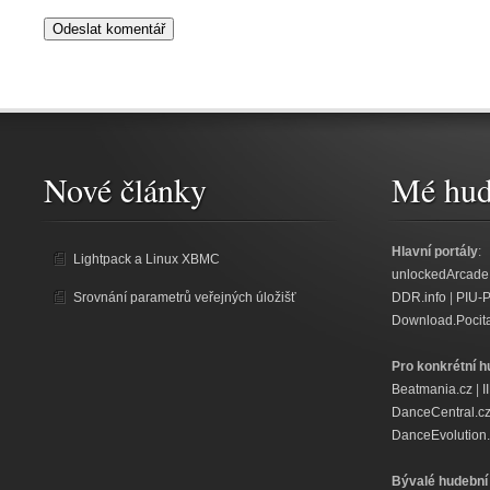
Nové články
Mé hud
Hlavní portály
:
Lightpack a Linux XBMC
unlockedArcade
Srovnání parametrů veřejných úložišť
DDR.info
|
PIU-
Download.Pocit
Pro konkrétní h
Beatmania.cz
|
I
DanceCentral.c
DanceEvolution.
Bývalé hudební 