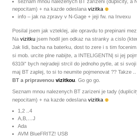
seznam mnou nalezenych BT zarizeni (duplicity, a
nepocitam) + na kazde odeslana
vizitka
info – jak na zpravy v N-Gage + jeji fw. na Invexu
Posilal jsem jak vzteklej, ale opravdu to prepinani mez
Na
vizitku
jsem hodil jen odkaz na stranky a cislo (k
Jak lidi, bacha na baterku, dost to zere i s tim focen
si mob. urcite plne nabijte, a INTELIGENTN| si jej pojm
6310i“ bych nejradeji strcil do jednoho pytle, at si svo
maj BT zaplej, to si to neumite pojmenovat ?? Takze .
BT a pripravenou
vizitkou
. Go go go.
Seznam mnou nalezenych BT zarizeni je tady (duplici
nepocitam) + na kazde odeslana
vizitka
1,2 ..4
A,B,…J
Ada
AVM BlueFRITZ! USB