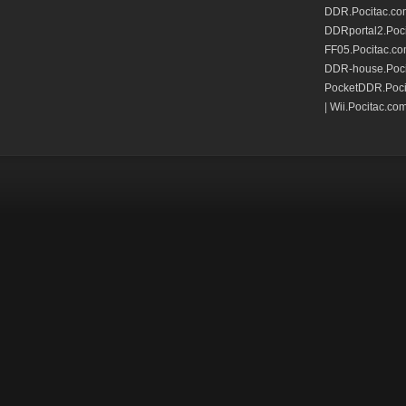
DDR.Pocitac.co
DDRportal2.Poc
FF05.Pocitac.c
DDR-house.Poci
PocketDDR.Poci
|
Wii.Pocitac.co