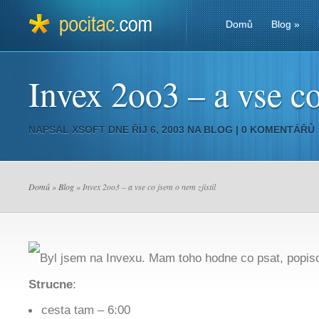
Domů
Blog
»
Invex 2oo3 – a vse co
NAPSAL
XSOFT
DNE ŘÍJ 6, 2003 NA
BLOG
|
0 KOMENTÁŘŮ
Domů
»
Blog
» Invex 2oo3 – a vse co jsem o nem zjistil
Byl jsem na Invexu. Mam toho hodne co psat, popiso
Strucne
:
cesta tam – 6:00