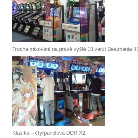
Trocha mixování na právě vyšlé 18 verzi Beatmania II
Klasika – čtyřpanelová DDR X2.