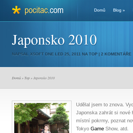
Domů
Blog
»
Japonsko 2010
NAPSAL
XSOFT
DNE LED 25, 2011 NA
TOP
|
2 KOMENTÁŘE
Domů
»
Top
» Japonsko 2010
Udělal jsem to znova. Vy
Japonska zahrát si nové 
místní pokrmy, poznat nové
Tokyo
Game
Show, atd.