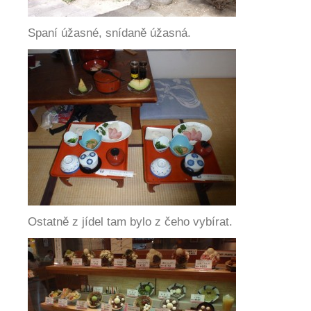
Spaní úžasné, snídaně úžasná.
Ostatně z jídel tam bylo z čeho vybírat.