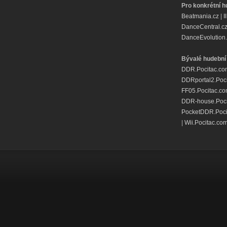
Pro konkrétní h
Beatmania.cz
|
I
DanceCentral.c
DanceEvolution.
Bývalé hudební 
DDR.Pocitac.co
DDRportal2.Poc
FF05.Pocitac.c
DDR-house.Poci
PocketDDR.Poci
|
Wii.Pocitac.co