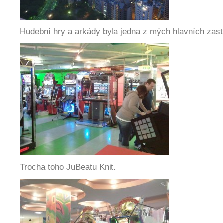
Hudební hry a arkády byla jedna z mých hlavních zas
Trocha toho JuBeatu Knit.