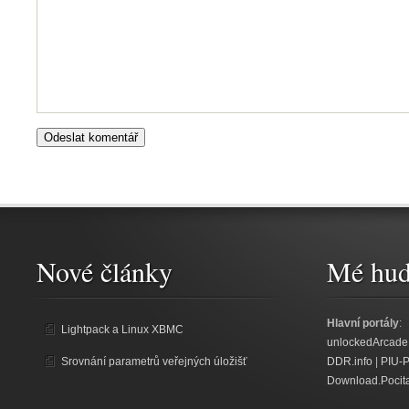
Nové články
Mé hud
Hlavní portály
:
Lightpack a Linux XBMC
unlockedArcade
Srovnání parametrů veřejných úložišť
DDR.info
|
PIU-
Download.Pocit