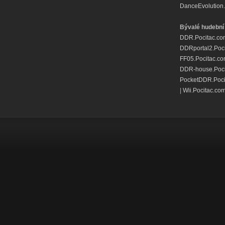
DanceEvolution.
Bývalé hudební 
DDR.Pocitac.co
DDRportal2.Poc
FF05.Pocitac.c
DDR-house.Poci
PocketDDR.Poci
|
Wii.Pocitac.co