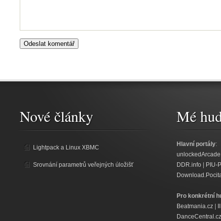
Nové články
Mé hud
Hlavní portály
:
Lightpack a Linux XBMC
unlockedArcade
Srovnání parametrů veřejných úložišť
DDR.info
|
PIU-
Download.Pocit
Pro konkrétní h
Beatmania.cz
|
I
DanceCentral.c