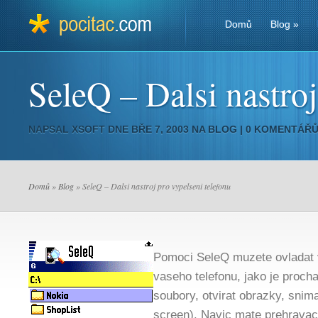
Domů
Blog
»
SeleQ – Dalsi nastroj
NAPSAL
XSOFT
DNE BŘE 7, 2003 NA
BLOG
|
0 KOMENTÁŘ
Domů
»
Blog
» SeleQ – Dalsi nastroj pro vypelseni telefonu
Pomoci SeleQ muzete ovladat v
vaseho telefonu, jako je proch
soubory, otvirat obrazky, snima
screen). Navic mate prehravac