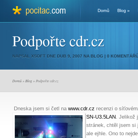
Domů
Blog
»
Podpořte cdr.cz
NAPSAL
XSOFT
DNE DUB 9, 2007 NA
BLOG
|
0 KOMENTÁŘ
Domů
»
Blog
» Podpořte cdr.cz
Dneska jsem si četl na
www.cdr.cz
recenzi o síťovém
SN-U3.5LAN
.
Jelikož 
stránek, chtěl jsem si 
ale ejhle. Ono to nejd