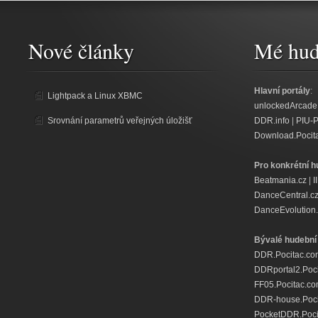
Nové články
Mé hud
Hlavní portály
:
Lightpack a Linux XBMC
unlockedArcade
Srovnání parametrů veřejných úložišť
DDR.info
|
PIU-
Download.Pocit
Pro konkrétní h
Beatmania.cz
|
I
DanceCentral.c
DanceEvolution.
Bývalé hudební 
DDR.Pocitac.co
DDRportal2.Poc
FF05.Pocitac.c
DDR-house.Poci
PocketDDR.Poci