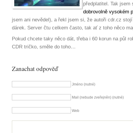
předplatitel. Tak jsem 
dobrovolně vysokém p
jsem ani nevědel), a řekl jsem si, že autoři cdr.cz stoj
dárek. Server čtu celkem často, tak ať z toho něco ma
Pokud chcete taky něco dát, třeba i 60 korun na půl rok
CDR tričko, směle do toho…
Zanachat odpověď
Jméno (nutné)
Mail (nebude zveřejněn) (nutné)
Web