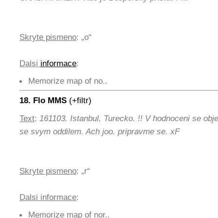
Skryte pismeno
: „o“
Dalsi
informace
:
Memorize map of no..
18. Flo MMS
(+filtr)
Text
:
161103. Istanbul, Turecko. !! V hodnoceni se obj
se svym oddilem. Ach joo. pripravme se. xF
Skryte pismeno
: „r“
Dalsi informace
:
Memorize map of nor..