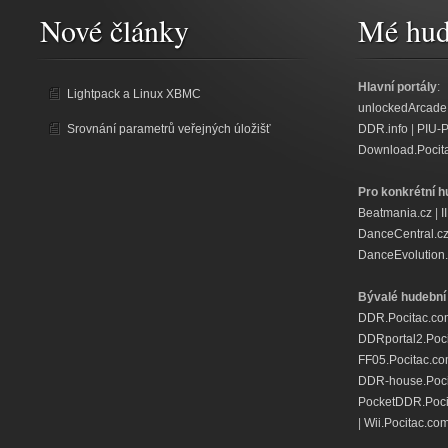
Nové články
Mé hud
Hlavní portály
:
Lightpack a Linux XBMC
unlockedArcade
Srovnání parametrů veřejných úložišť
DDR.info
|
PIU-
Download.Pocit
Pro konkrétní h
Beatmania.cz
|
I
DanceCentral.c
DanceEvolution.
Bývalé hudební 
DDR.Pocitac.co
DDRportal2.Poc
FF05.Pocitac.c
DDR-house.Poci
PocketDDR.Poci
|
Wii.Pocitac.co