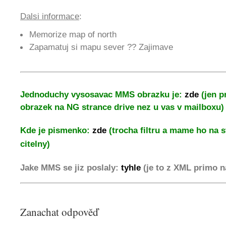
Dalsi informace
:
Memorize map of north
Zapamatuj si mapu sever ?? Zajimave
Jednoduchy vysosavac MMS obrazku je:
zde
(jen p
obrazek na NG strance drive nez u vas v mailboxu)
Kde je pismenko:
zde
(trocha filtru a mame ho na s
citelny)
Jake MMS se jiz poslaly:
tyhle
(je to z XML primo 
Zanachat odpověď