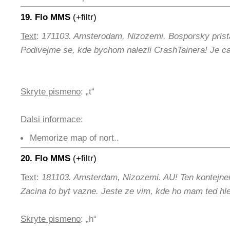
19. Flo MMS
(+filtr)
Text
:
171103. Amsterodam, Nizozemi. Bosporsky prist
Podivejme se, kde bychom nalezli CrashTainera! Je ca
Skryte pismeno
: „t“
Dalsi informace
:
Memorize map of nort..
20. Flo MMS
(+filtr)
Text
:
181103. Amsterdam, Nizozemi. AU! Ten kontejner
Zacina to byt vazne. Jeste ze vim, kde ho mam ted h
Skryte pismeno
: „h“