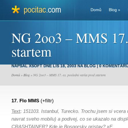
Domů
Blog
»
NG 2oo3 – MMS 17.-x
startem
NAPSAL
XSOFT
DNE LIS 18, 2003 NA
BLOG
|
0 KOMENTÁŘ
Domů
»
Blog
» NG 2oo3 – MMS 17.-xx. posledni varka pred startem
17. Flo MMS
(+filtr)
Text
:
151103. Istanbul, Turecko. Trochu jsem si vcera 
navrat sveho mobilu) a podivej, co se ukazalo na disple
CRASHTAINER? Kde je Bosporsky pristav? xF