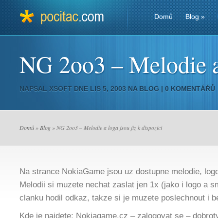
Domů
Blog
»
NG 2oo3 – Melodie a 
NAPSAL
XSOFT
DNE LIS 5, 2003 NA
BLOG
|
0 KOMENTÁŘŮ
Domů
»
Blog
» NG 2oo3 – Melodie a loga jsou jiz k dispozici
Na strance NokiaGame jsou uz dostupne melodie, log
Melodii si muzete nechat zaslat jen 1x (jako i logo a s
clanku hodil odkaz, takze si je muzete poslechnout i b
Kde je najdete: Nokiagame.cz – zalogovat se – dobroty