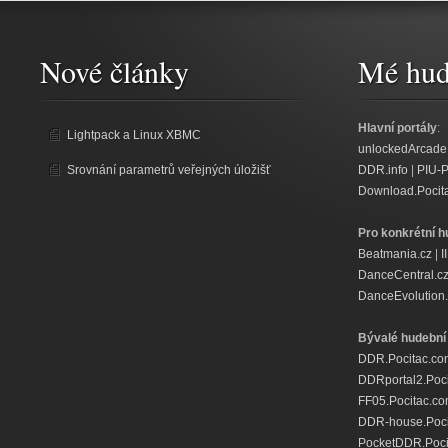
Nové články
Mé hud
Hlavní portály
:
Lightpack a Linux XBMC
unlockedArcade
Srovnání parametrů veřejných úložišť
DDR.info
|
PIU-
Download.Pocit
Pro konkrétní h
Beatmania.cz
|
I
DanceCentral.c
DanceEvolution.
Bývalé hudební 
DDR.Pocitac.co
DDRportal2.Poc
FF05.Pocitac.c
DDR-house.Poci
PocketDDR.Poci