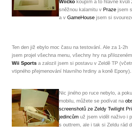
Wiičko
koupím a to hlavne kvůli
sněžnou kalamitu v
Praze
jsem s
a v
GameHouse
jsem si svourez
Ten den již ebylo moc času na testování. Ale za 1-2h
jsem projel všechna menu, všechny hry na přilozeném
Wii Sports
a zalozil jsem si postavu v Zeldě
TP
(včet
vtipného přejmenování hlavního hrdiny a koně Epony
Nic jiného po ruce nebylo, a pok
mobilu, můžete se podívat na
ob
screenshotů ze Zeldy Twilight Pr
jedincům
už jsem viděl naživo i 
s outtrem, ale i tak si Zeldu rád 