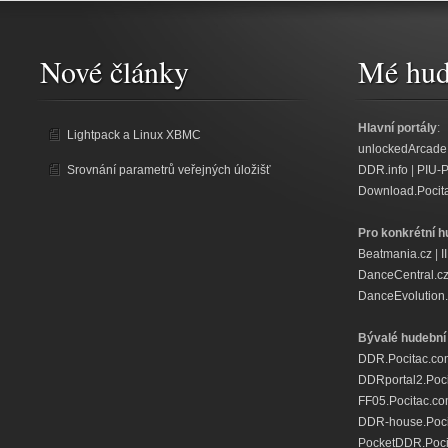
Nové články
Mé hud
Hlavní portály
:
Lightpack a Linux XBMC
unlockedArcade
Srovnání parametrů veřejných úložišť
DDR.info
|
PIU-
Download.Pocit
Pro konkrétní h
Beatmania.cz
|
I
DanceCentral.c
DanceEvolution.
Bývalé hudební 
DDR.Pocitac.co
DDRportal2.Poc
FF05.Pocitac.c
DDR-house.Poci
PocketDDR.Poci