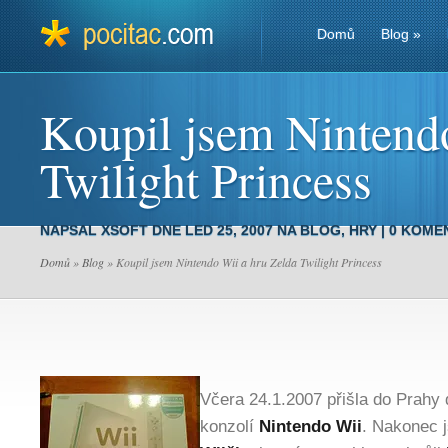
Domů
Blog
»
Koupil jsem Nintend
Twilight Princess
NAPSAL
XSOFT
DNE LED 25, 2007 NA
BLOG
,
HRY
|
0 KOME
Domů
»
Blog
» Koupil jsem Nintendo Wii a hru Zelda Twilight Princess
Včera 24.1.2007 přišla do Prahy
konzolí
Nintendo Wii
. Nakonec j