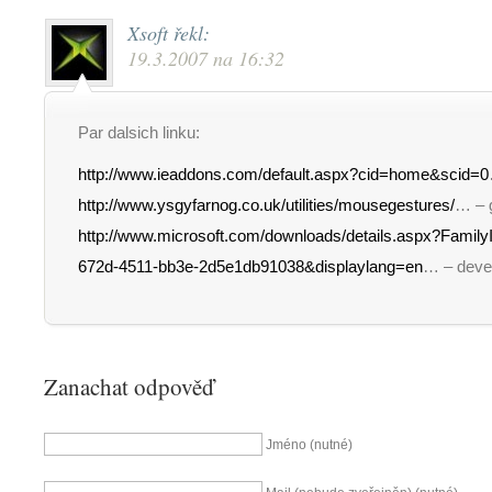
Xsoft
řekl:
19.3.2007 na 16:32
Par dalsich linku:
http://www.ieaddons.com/default.aspx?cid=home&scid=0
http://www.ysgyfarnog.co.uk/utilities/mousegestures/
… – 
http://www.microsoft.com/downloads/details.aspx?Famil
672d-4511-bb3e-2d5e1db91038&displaylang=en
… – devel
Zanachat odpověď
Jméno (nutné)