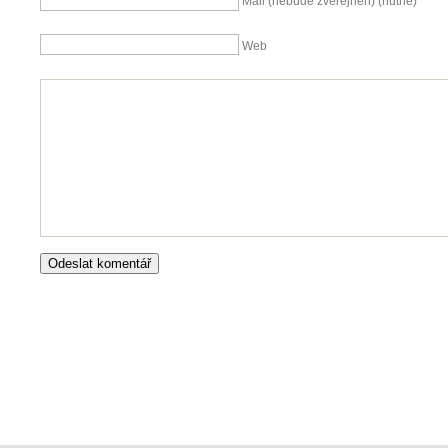
Mail (nebude zveřejněn) (nutné)
Web