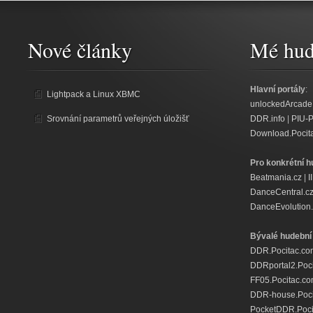
Nové články
Mé hud
Hlavní portály
:
Lightpack a Linux XBMC
unlockedArcade
Srovnání parametrů veřejných úložišť
DDR.info
|
PIU-
Download.Pocit
Pro konkrétní h
Beatmania.cz
|
I
DanceCentral.c
DanceEvolution.
Bývalé hudební 
DDR.Pocitac.co
DDRportal2.Poc
FF05.Pocitac.c
DDR-house.Poci
PocketDDR.Poci