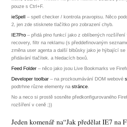
pouze s Ctrl+F.
ieSpell
– spell checker / kontrola pravopisu. Něco pod
2, jen zde stisknete tlačítko pro zobrazení chyb.
IE7Pro
– přidá plno funkcí jako z oblíbených rozšíření 
recovery, filtr na reklamu (s předdefinovaným sezna
změna user agenta a další blbůsky jako je hýbající se
přidávání tlačítek. a hledacích boxů.
Feed Folder
– něco jako jsou Live Bookmarks ve Firef
Developer toolbar
– na prozkoumávání DOM webové
s
podtrhne různe elementy na
stránce
.
No a neco si prostě sosněte předkonfigurovaného Firef
rozšíření v ceně ;))
Jeden komenář na“Jak předělat IE7 na F