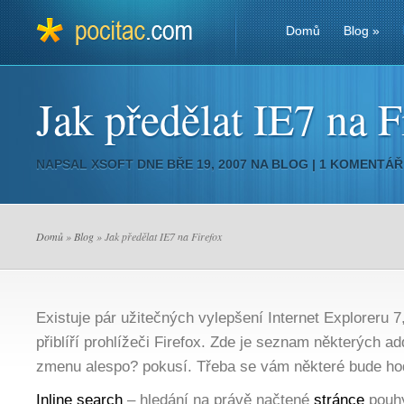
Domů
Blog
»
Jak předělat IE7 na F
NAPSAL
XSOFT
DNE BŘE 19, 2007 NA
BLOG
|
1 KOMENTÁŘ
Domů
»
Blog
» Jak předělat IE7 na Firefox
Existuje pár užitečných vylepšení Internet Exploreru 7,
přiblíří prohlížeči Firefox. Zde je seznam některých a
zmenu alespo? pokusí. Třeba se vám některé bude hod
Inline search
– hledání na právě načtené
stránce
pouhý