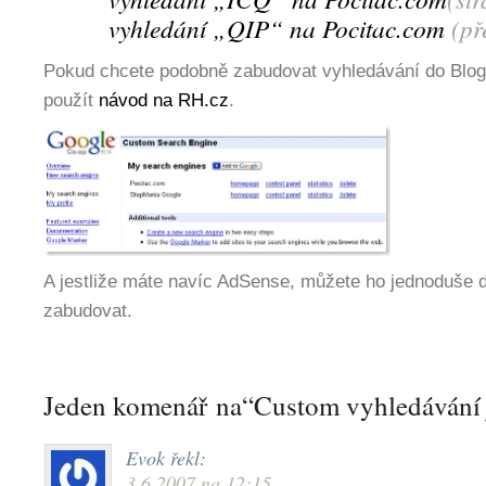
vyhledání „QIP“ na Pocitac.com
(pře
Pokud chcete podobně zabudovat vyhledávání do Bl
použít
návod na RH.cz
.
A jestliže máte navíc AdSense, můžete ho jednoduše 
zabudovat.
Jeden komenář na“Custom vyhledávání j
Evok
řekl:
3.6.2007 na 12:15