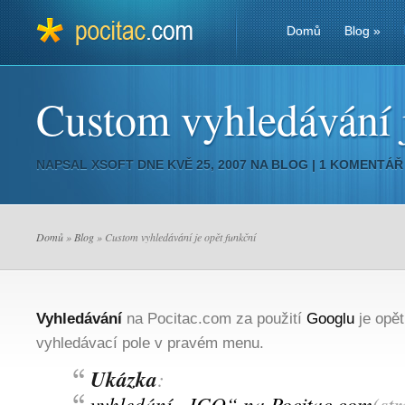
Domů
Blog
»
Custom vyhledávání j
NAPSAL
XSOFT
DNE KVĚ 25, 2007 NA
BLOG
|
1 KOMENTÁŘ
Domů
»
Blog
» Custom vyhledávání je opět funkční
Vyhledávání
na Pocitac.com za použití
Googlu
je opět
vyhledávací pole v pravém menu.
Ukázka
:
vyhledání „ICQ“ na Pocitac.com
(st