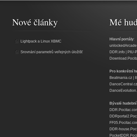
Nové články
Mé hud
Hlavní portály
:
Lightpack a Linux XBMC
unlockedArcade
Srovnání parametrů veřejných úložišť
DDR.info
|
PIU-
Download.Pocit
Pro konkrétní h
Beatmania.cz
|
I
DanceCentral.c
DanceEvolution.
Bývalé hudební 
DDR.Pocitac.co
DDRportal2.Poc
FF05.Pocitac.c
DDR-house.Poci
PocketDDR.Poci