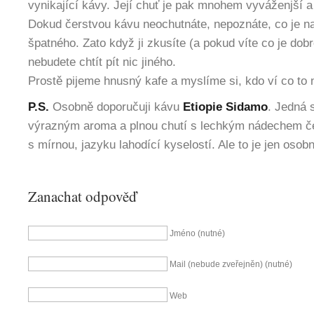
vynikající kávy. Její chuť je pak mnohem vyváženjší a
Dokud čerstvou kávu neochutnáte, nepoznáte, co je n
špatného. Zato když ji zkusíte (a pokud víte co je dobr
nebudete chtít pít nic jiného.
Prostě pijeme hnusný kafe a myslíme si, kdo ví co to 
P.S.
Osobně doporučuji kávu
Etiopie Sidamo
. Jedná 
výrazným aroma a plnou chutí s lechkým nádechem če
s mírnou, jazyku lahodící kyselostí. Ale to je jen osobn
Zanachat odpověď
Jméno (nutné)
Mail (nebude zveřejněn) (nutné)
Web