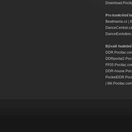
Download.Pocit
Pro konkrétní h
Beatmania.cz
|
I
DanceCentral.c
DanceEvolution.
Bývalé hudební 
DDR.Pocitac.co
DDRportal2.Poc
FF05.Pocitac.c
DDR-house.Poci
PocketDDR.Poci
|
Wii.Pocitac.co