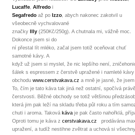
Lucaffe
,
Alfredo
i
Segafredo
až po
Izzo
, abych nakonec zakotvil u
všeobecně vychvalované
značky
Illy
(250Kč/250g). A chutnala mi, vážně moc.
Dokonce jsem si do
ní přestal lít mléko, začal jsem totiž oceňovat chuť
samotné kávy. A
když už jsem si myslel, že nic lepšího není, zničehoni
šálek s espressem z čerstvě upražené i namleté kávy
obchodu
www.cerstvakava.cz
a mně je jasné, že jsem
To, čím je tato káva tak jiná než ostatní, spočívá právě
čerstvosti. Běžné obchody se totiž většinou předzás
která jim pak leží na skladu třeba půl roku a tím samo
chuti i aroma. Taková
káva
je pak často nahořklá, příp
Oproti tomu je káva z
cerstvakava.cz
prodávána maxi
upražení, a tudíž nestihne zvětrat a uchová si všechn