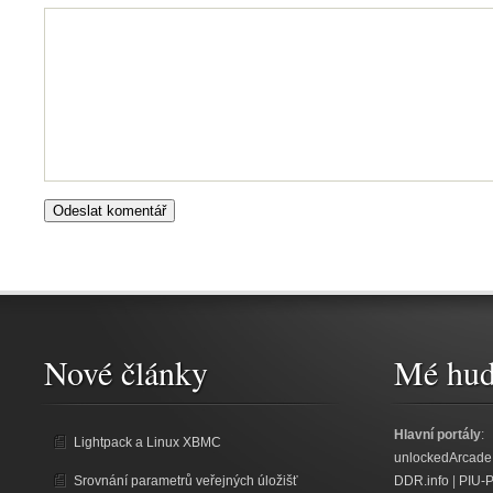
Nové články
Mé hud
Hlavní portály
:
Lightpack a Linux XBMC
unlockedArcade
Srovnání parametrů veřejných úložišť
DDR.info
|
PIU-