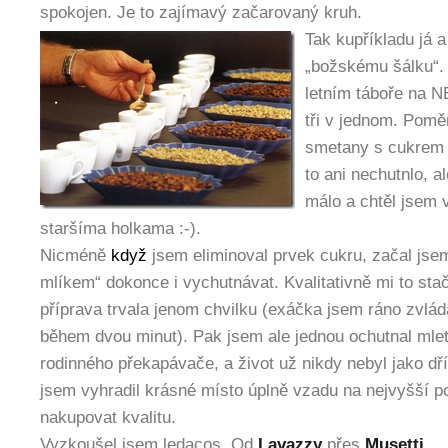
spokojen. Je to zajímavý začarovaný kruh.
Tak kupříkladu já 
„božskému šálku“.
letním táboře na
tři v jednom. Pomě
smetany s cukrem b
to ani nechutnlo, a
málo a chtěl jsem 
staršíma holkama :-).
Nicméně
když
jsem eliminoval prvek cukru, začal jsem
mlíkem“ dokonce i vychutnávat. Kvalitativně mi to sta
příprava trvala jenom chvilku (exáčka jsem ráno zvláda
během dvou minut). Pak jsem ale jednou ochutnal mle
rodinného překapávače, a život už nikdy nebyl jako dří
jsem vyhradil krásné místo úplně vzadu na nejvyšší pol
nakupovat kvalitu.
Vyzkoušel jsem ledacos. Od
Lavazzy
přes
Musetti
,