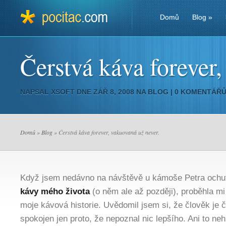
Domů
Blog
»
Čerstvá káva forever
NAPSAL
XSOFT
DNE ZÁŘ 8, 2008 NA
BLOG
|
0 KOMENTÁŘ
Domů
»
Blog
» Čerstvá káva forever, vakuovaná už never.
Když jsem nedávno na návštěvě u kámoše Petra ochu
kávy mého života
(o něm ale až později), proběhla mi
moje kávová historie. Uvědomil jsem si, že člověk je 
spokojen jen proto, že nepoznal nic lepšího. Ani to neh