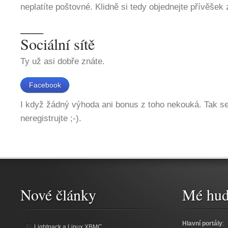
neplatíte poštovné. Klidně si tedy objednejte přívěšek 
___
Sociální sítě
Ty už asi dobře znáte.
Facebook
I když žádný výhoda ani bonus z toho nekouká. Tak s
neregistrujte ;-).
Nové články
Mé hud
Hlavní portály
:
Lightpack a Linux XBMC