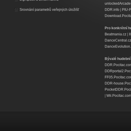
unlockedArcade
Srovnání parametrů veřejných úložišť
DDR.info
|
PIU-
Download.Pocit
Pro konkrétní h
Beatmania.cz
|
I
DanceCentral.c
DanceEvolution.
Bývalé hudební 
DDR.Pocitac.co
DDRportal2.Poc
FF05.Pocitac.c
DDR-house.Poci
PocketDDR.Poci
|
Wii.Pocitac.co