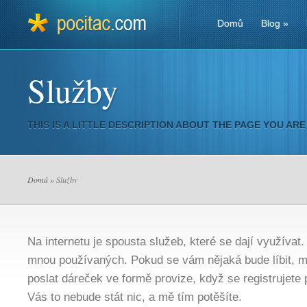
Domů
Blog
»
Služby
THIS IS A LITTLE DESCRIPTION ABOUT THE PAGE YOU ARE
Domů
» Služby
Na internetu je spousta služeb, které se dají využív
mnou používaných. Pokud se vám nějaká bude líbit, 
poslat dáreček ve formě provize, když se registrujete
Vás to nebude stát nic, a mě tím potěšíte.