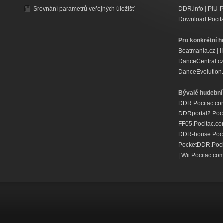
Srovnání parametrů veřejných úložišť
DDR.info
|
PIU-
Download.Pocit
Pro konkrétní h
Beatmania.cz
|
I
DanceCentral.c
DanceEvolution.
Bývalé hudební 
DDR.Pocitac.co
DDRportal2.Poc
FF05.Pocitac.c
DDR-house.Poci
PocketDDR.Poci
|
Wii.Pocitac.co