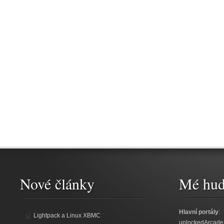
Nové články
Mé hud
Hlavní portály
:
Lightpack a Linux XBMC
unlockedArcade