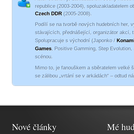
republice (2003-2004), spoluzakladatelem 
Czech DDR
(2005-2008).
Podílí se na tvorbě nových hudebních her, v
stávajících, přednášející, organizátor akcí, 
Spolupracuje s východní (Japonko /
Konam
Games
, Positive Gamming, Step Evolution,
scénou.
Mimo to, je fanouškem a sběratelem velké 
se zálibou „vrtání se v arkádách“ – odtud n
Nové články
Mé hud