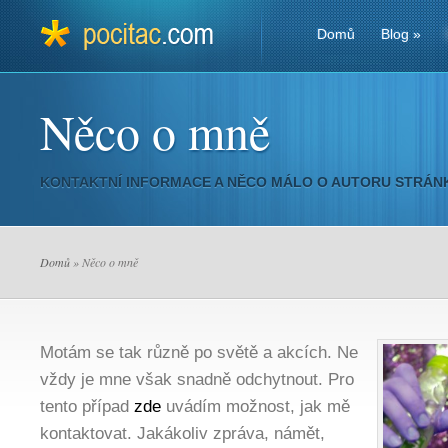
Domů
Blog
»
Něco o mně
KONTAKTNÍ INFORMACE A NĚCO MÁLO O AUTORU STRÁN
Domů
» Něco o mně
Motám se tak různě po světě a akcích. Ne
vždy je mne však snadně odchytnout. Pro
tento případ
zde
uvádím možnost, jak mě
kontaktovat. Jakákoliv zpráva, námět,