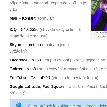
připomínka, komentář, doporučení, či tip je
vítán.
Mail
–
Kontakt
(formulář)
ICQ
–
84012330
(obvykle vždy online, k
(Xsoft ob
dispozici dle statusu)
zobrazení
Skype
–
smetana
(zapínám jen na
vyžádání)
Facebook
–
xsoft
(jen pro osobní potřeby, nejedná se 
Twitter
–
xsoft
(pro sledování a reagování na krátké z
YouTube
–
CzechDDR
(videa a komentáře k nim)
Google Latitude
,
FourSquare
– a další možnosti špe
přátele ;).
Autor stránek je zakladatelem scény hudeb