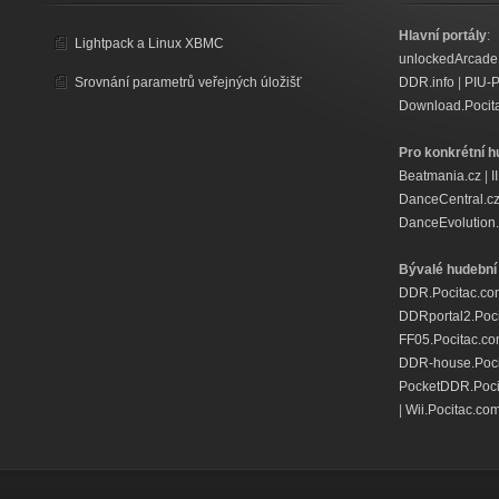
Hlavní portály
:
Lightpack a Linux XBMC
unlockedArcade
Srovnání parametrů veřejných úložišť
DDR.info
|
PIU-
Download.Pocit
Pro konkrétní h
Beatmania.cz
|
I
DanceCentral.c
DanceEvolution.
Bývalé hudební 
DDR.Pocitac.co
DDRportal2.Poc
FF05.Pocitac.c
DDR-house.Poci
PocketDDR.Poci
|
Wii.Pocitac.co