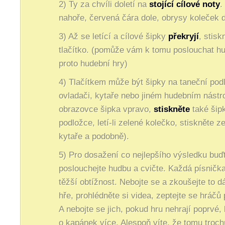
2) Ty za chvíli doletí na
stojící cílové noty
.
nahoře, červená čára dole, obrysy koleček d
3) Až se letící a cílové šipky
překryjí
, stisk
tlačítko. (pomůže vám k tomu poslouchat hu
proto hudební hry)
4) Tlačítkem může být šipky na taneční pod
ovladači, kytaře nebo jiném hudebním nástroji
obrazovce šipka vpravo,
stiskněte
také šip
podložce, letí-li zelené kolečko, stiskněte ze
kytaře a podobně).
5) Pro dosažení co nejlepšího výsledku buďt
poslouchejte hudbu a cvičte. Každá písnička 
těžší obtížnost. Nebojte se a zkoušejte to dá
hře, prohlédněte si videa, zeptejte se hráčů 
A nebojte se jich, pokud hru nehrají poprvé, 
o kapánek více. Alespoň víte, že tomu troch