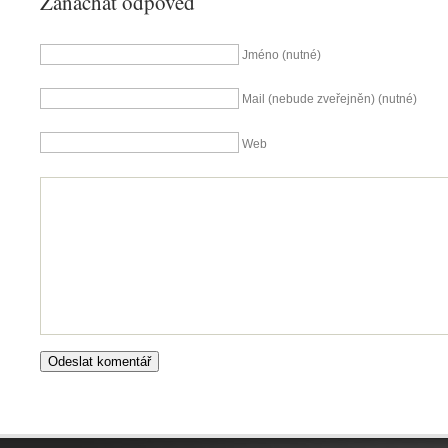
Zanachat odpověď
Jméno (nutné)
Mail (nebude zveřejněn) (nutné)
Web