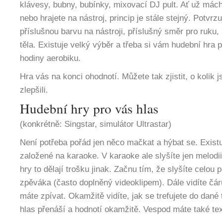
klávesy, bubny, bubínky, mixovací DJ pult. Ať už mác
nebo hrajete na nástroj, princip je stále stejný. Potvrz
příslušnou barvu na nástroji, příslušný směr pro ruku,
těla. Existuje velký výběr a třeba si vám hudební hra p
hodiny aerobiku.
Hra vás na konci ohodnotí. Můžete tak zjistit, o kolik 
zlepšili.
Hudební hry pro vás hlas
(konkrétně: Singstar, simulátor Ultrastar)
Není potřeba pořád jen něco mačkat a hýbat se. Existu
založené na karaoke. V karaoke ale slyšíte jen melodii
hry to dělají trošku jinak. Začnu tím, že slyšíte celou p
zpěváka (často doplněný videoklipem). Dále vidíte čár
máte zpívat. Okamžitě vidíte, jak se trefujete do dané
hlas přenáší a hodnotí okamžitě. Vespod máte také tex