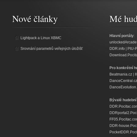
Nové články
Mé hud
Hlavní portály
:
Lightpack a Linux XBMC
unlockedArcade
Srovnání parametrů veřejných úložišť
DDR.info
|
PIU-
Download.Pocit
Pro konkrétní h
Beatmania.cz
|
I
DanceCentral.c
DanceEvolution.
Bývalé hudební 
DDR.Pocitac.co
DDRportal2.Poc
FF05.Pocitac.c
DDR-house.Poci
PocketDDR.Poci