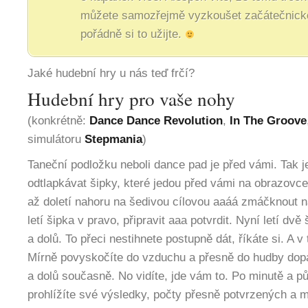
můžete samozřejmě vyzkoušet začátečnicko
pořádně si to užijte.
Jaké hudební hry u nás teď frčí?
Hudební hry pro vaše nohy
(konkrétně:
Dance Dance Revolution
,
In The Groove
simulátoru
Stepmania
)
Taneční podložku neboli dance pad je před vámi. Tak j
odtlapkávat šipky, které jedou před vámi na obrazovce
až doletí nahoru na šedivou cílovou aaáá zmáčknout na
letí šipka v pravo, připravit aaa potvrdit. Nyní letí dv
a dolů. To přeci nestihnete postupně dát, říkáte si. A 
Mírně povyskočíte do vzduchu a přesně do hudby dop
a dolů současně. No vidíte, jde vám to. Po minutě a pů
prohlížíte své výsledky, počty přesně potvrzených a m