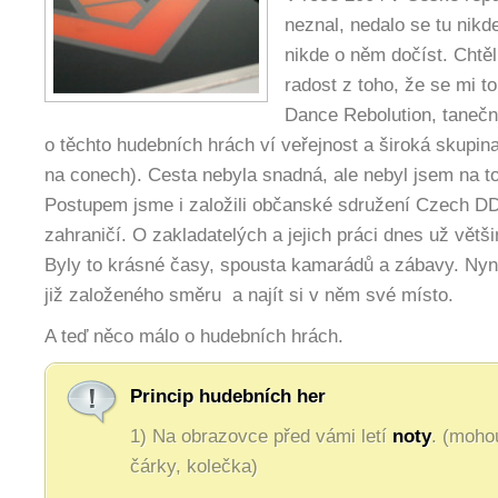
neznal, nedalo se tu nikde
nikde o něm dočíst. Chtě
radost z toho, že se mi t
Dance Rebolution, tanečn
o těchto hudebních hrách ví veřejnost a široká skupi
na conech). Cesta nebyla snadná, ale nebyl jsem na 
Postupem jsme i založili občanské sdružení Czech D
zahraničí. O zakladatelých a jejich práci dnes už větši
Byly to krásné časy, spousta kamarádů a zábavy. Nyn
již založeného směru a najít si v něm své místo.
A teď něco málo o hudebních hrách.
Princip hudebních her
1) Na obrazovce před vámi letí
noty
. (moho
čárky, kolečka)