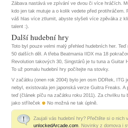
Zábava nastává ve zpívání ve dvou či více hráčích. Mů
kdo jen tak mutuje a o kolik vedete před protihráčem. 
váš hlas více ztlumit, abyste slyšeli více zpěváka z kl
talent :).
Další hudební hry
Toto byl pouze velmi malý přehled hudebních her. Teď 
50 dalších děl. A třeba Beatmania IIDX ma 18 pokrač
Revolution takových 30, Singstárů je tu tuna a Guitar
To už pomalu hudební hry počítejte na stovky.
V začátku (onen rok 2004) bylo jen osm DDRek, ITG je
nebyl, existovala jen japonská verze Guitra Freaks. A p
teď (článek píču na začátku roku 2011). Za chvilku tu
jako stříleček
No možná ne tak úplně.
Zaujali vás hudební hry? Přečtěte si o nich 
unlockedArcade.com
. Novinky z domova i sv