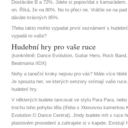
Dostáváte B a 72%. Jdete si popovídat s kamarádem, n
on. Říká, že na 80%. No to přeci ne. Vrátíte se na pa
dáváte krásných 85%.
Třeba takto mohlo vypadat první seznámení s hudební
vypadá to vaše?
Hudební hry pro vaše ruce
(konkrétně: Dance Evolution, Guitar Hero, Rock Band,
Beatmania IIDX)
Nohy a taneční kroky nejsou pro vás? Máte více hbité
Je spousta her, ve kterých senzory snímají vaše ruce.
hudební hry.
V některých budete tancovat ve stylu Para Para, nebo 
trochu toho pohybu těla (třeba s Xboxovou kamerkou 
Evolution či Dance Central). Jindy budete mít v ruce h
plastovém provedení a zahrajete si v kapele. Existují 