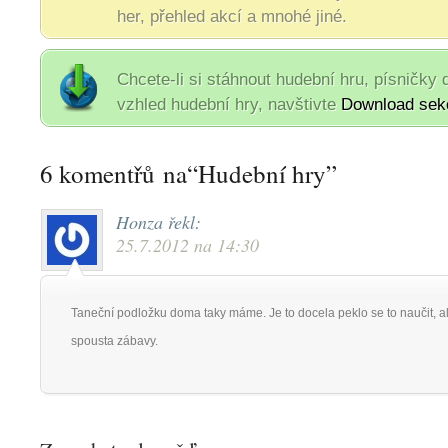
her, přehled akcí a mnohé jiné.
Chcete-li si stáhnout hudební hru, písničky 
vzhled hudební hry, navštivte
Download sek
6 komentřů na“Hudební hry”
Honza
řekl:
25.7.2012 na 14:30
Taneční podložku doma taky máme. Je to docela peklo se to naučit, al
spousta zábavy.