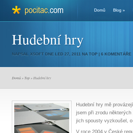
Domů
Blog
»
Hudební hry
NAPSAL
XSOFT
DNE LED 27, 2011 NA
TOP
|
6 KOMENTÁŘE
Domů
»
Top
» Hudební hry
Hudební hry mě provázejí
jsem při zrodu některých 
jich spousty vyzkoušel, o 
V roce 2004 v České repu