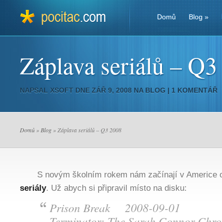
Domů
Blog
»
Záplava seriálů – Q3
NAPSAL
XSOFT
DNE ZÁŘ 9, 2008 NA
BLOG
|
1 KOMENTÁŘ
Domů
»
Blog
» Záplava seriálů – Q3 2008
S novým školním rokem nám začínají v Americe opě
seriály
. Už abych si připravil místo na disku:
Prison Break 2008-09-01
Terminator: The Sarah Connor Chr