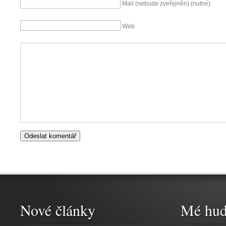
Mail (nebude zveřejněn) (nutné)
Web
Nové články
Mé hud