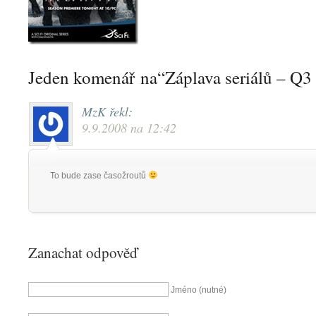
Jeden komenář na“Záplava seriálů – Q3
MzK
řekl:
9.9.2008 na 12:42
To bude zase časožroutů
Zanachat odpověď
Jméno (nutné)