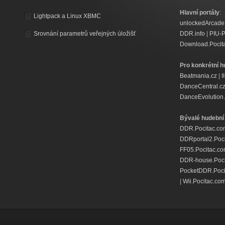
Hlavní portály
:
Lightpack a Linux XBMC
unlockedArcade
Srovnání parametrů veřejných úložišť
DDR.info
|
PIU-
Download.Pocit
Pro konkrétní h
Beatmania.cz
|
I
DanceCentral.c
DanceEvolution.
Bývalé hudební 
DDR.Pocitac.co
DDRportal2.Poc
FF05.Pocitac.c
DDR-house.Poci
PocketDDR.Poci
|
Wii.Pocitac.co