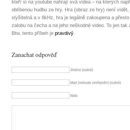
kteří si na youtube nahrají svá videa – na kterých např
oblíbenou hudbu ze hry. Hra (obraz ze hry) není vidět,
slyšitelná a v 8kHz, hra je legálně zakoupena a přest
zalobu na čecha a na jeho neškodné video. To jen tak 
Btw, tento příbeh je
pravdivý
.
Zanachat odpověď
Jméno (nutné)
Mail (nebude zveřejněn) (nutné)
Web