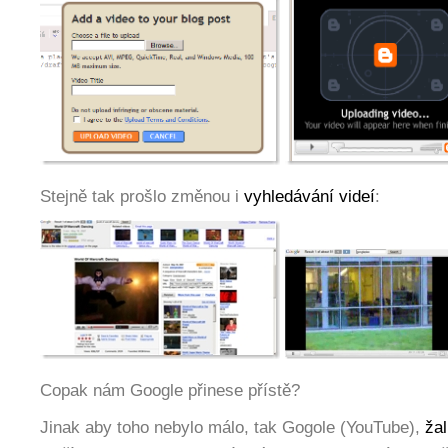
Stejně tak prošlo změnou i
vyhledávání videí
:
Copak nám Google přinese přístě?
Jinak aby toho nebylo málo, tak Gogole (YouTube),
žal