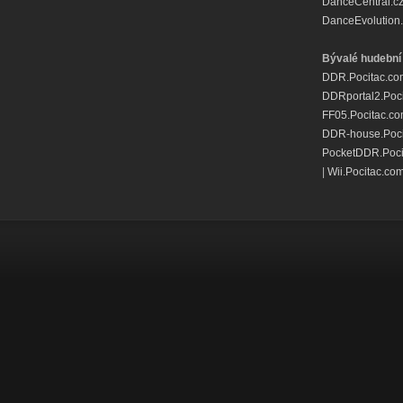
DanceCentral.c
DanceEvolution.
Bývalé hudební 
DDR.Pocitac.co
DDRportal2.Poc
FF05.Pocitac.c
DDR-house.Poci
PocketDDR.Poci
|
Wii.Pocitac.co