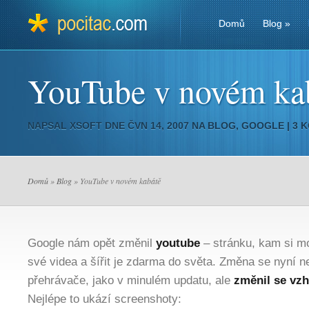
Domů
Blog
»
YouTube v novém ka
NAPSAL
XSOFT
DNE ČVN 14, 2007 NA
BLOG
,
GOOGLE
|
3 
Domů
»
Blog
» YouTube v novém kabátě
Google nám opět změnil
youtube
– stránku, kam si m
své videa a šířit je zdarma do světa. Změna se nyní n
přehrávače, jako v minulém updatu, ale
změnil se vzh
Nejlépe to ukází screenshoty: