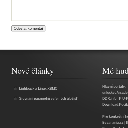
Nové články
Mé hud
Hlavní portály
:
Lightpack a Linux XBMC
unlockedArcade
Srovnání parametrů veřejných úložišť
DDR.info
|
PIU-
Download.Pocit
Pro konkrétní h
Beatmania.cz
|
I