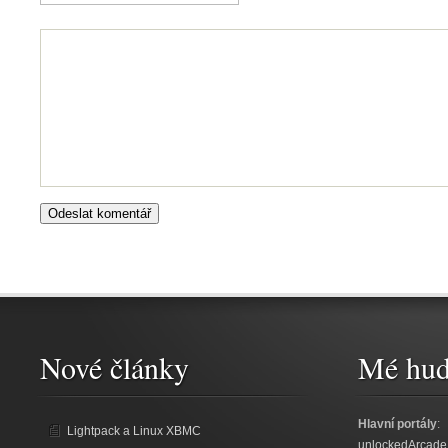
Nové články
Mé hud
Hlavní portály
:
Lightpack a Linux XBMC
unlockedArcade