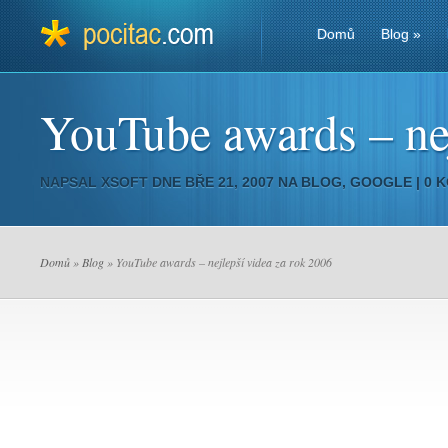
Domů
Blog
»
YouTube awards – nej
NAPSAL
XSOFT
DNE BŘE 21, 2007 NA
BLOG
,
GOOGLE
|
0 
Domů
»
Blog
» YouTube awards – nejlepší videa za rok 2006