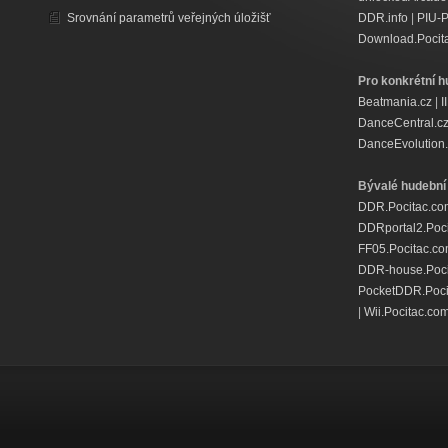
Srovnání parametrů veřejných úložišť
DDR.info
|
PIU-
Download.Pocit
Pro konkrétní h
Beatmania.cz
|
I
DanceCentral.c
DanceEvolution.
Bývalé hudební 
DDR.Pocitac.co
DDRportal2.Poc
FF05.Pocitac.c
DDR-house.Poci
PocketDDR.Poci
|
Wii.Pocitac.co