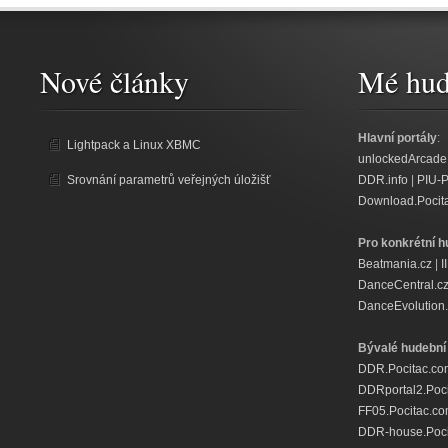
Nové články
Mé hud
Hlavní portály
:
Lightpack a Linux XBMC
unlockedArcade
Srovnání parametrů veřejných úložišť
DDR.info
|
PIU-
Download.Pocit
Pro konkrétní h
Beatmania.cz
|
I
DanceCentral.c
DanceEvolution.
Bývalé hudební 
DDR.Pocitac.co
DDRportal2.Poc
FF05.Pocitac.c
DDR-house.Poci