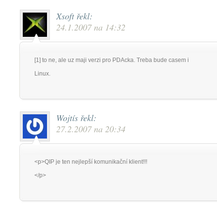
Xsoft
řekl:
24.1.2007 na 14:32
[1] to ne, ale uz maji verzi pro PDAcka. Treba bude casem i
Linux.
Wojtís
řekl:
27.2.2007 na 20:34
<p>QIP je ten nejlepší komunikační klient!!!
</p>