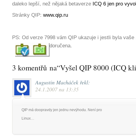
daleko lepší, než nějaká betaverze
ICQ 6 jen pro vyvo
Stránky QIP:
www.qip.ru
PS: Od verze 7998 vám QIP ukazuje i jestli byla vaše
doručena.
3 komentřů na“Vyšel QIP 8000 (ICQ kli
Augustin Macháček
řekl:
24.1.2007 na 13:35
QIP má doopravdy jen jednu nevýhodu. Není pro
Linux…