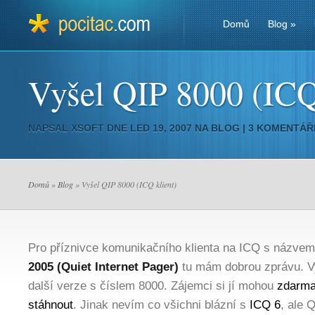
Domů
Blog
»
Vyšel QIP 8000 (ICQ
NAPSAL
XSOFT
DNE LED 19, 2007 NA
BLOG
|
3 KOMENTÁŘ
Domů
»
Blog
» Vyšel QIP 8000 (ICQ klient)
Pro příznivce komunikačního klienta na ICQ s názve
2005 (Quiet Internet Pager)
tu mám dobrou zprávu. V
další verze s číslem 8000. Zájemci si jí mohou
zdarm
stáhnout
. Jinak nevím co všichni blázní s
ICQ 6
, ale Q