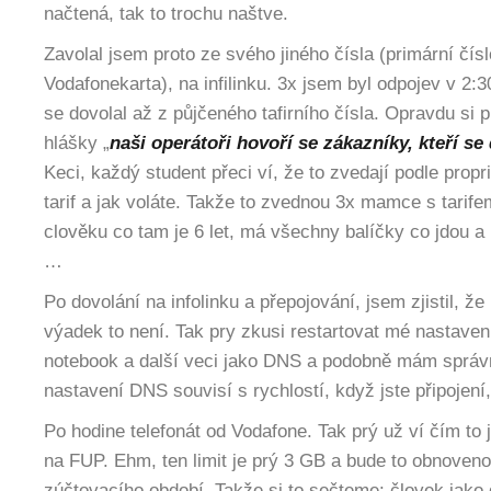
načtená, tak to trochu naštve.
Zavolal jsem proto ze svého jiného čísla (primární čís
Vodafonekarta), na infilinku. 3x jsem byl odpojev v 2:
se dovolal až z půjčeného tafirního čísla. Opravdu si 
hlášky „
naši operátoři hovoří se zákazníky, kteří se
Keci, každý student přeci ví, že to zvedají podle propr
tarif a jak voláte. Takže to zvednou 3x mamce s tarif
clověku co tam je 6 let, má všechny balíčky co jdou a u
…
Po dovolání na infolinku a přepojování, jsem zjistil, ž
výadek to není. Tak pry zkusi restartovat mé nastavení
notebook a další veci jako DNS a podobně mám správ
nastavení DNS souvisí s rychlostí, když jste připojení,
Po hodine telefonát od Vodafone. Tak prý už ví čím to j
na FUP. Ehm, ten limit je prý 3 GB a bude to obnoveno
zúčtovacího období. Takže si to sečteme: človek jako 