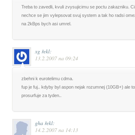
Treba to zavedli, kvuli zvysujicimu se poctu zakazniku. C
nechce se jim vylepsovat svuj system a tak ho radsi omezi.
na 2kBps bych asi umrel.
xg
řekl:
13.2.2007 na 09:24
zbehni k eurotelimu cdma.
fup je fuj.. kdyby byl aspon nejak rozumnej (10GB+) ale to
prosurfuje za tyden..
gha
řekl:
14.2.2007 na 14:13