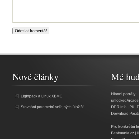
Nové články
Mé hud
Hlavní portály
:
Lightpack a Linux XBMC
unlockedArcade
Srovnání parametrů veřejných úložišť
DDR.info
|
PIU-
Download.Pocit
Pro konkrétní h
Beatmania.cz
|
I