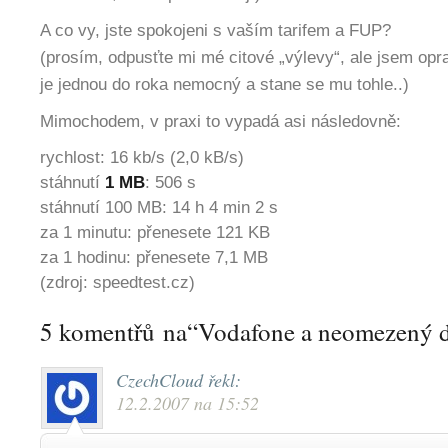
A co vy, jste spokojeni s vaším tarifem a FUP?
(prosím, odpusťte mi mé citové „výlevy“, ale jsem op
je jednou do roka nemocný a stane se mu tohle..)
Mimochodem, v praxi to vypadá asi následovně:
rychlost: 16 kb/s (2,0 kB/s)
stáhnutí
1 MB
:
506 s
stáhnutí 100 MB:
14 h 4 min 2 s
za 1 minutu:
přenesete 121 KB
za 1 hodinu:
přenesete 7,1 MB
(zdroj: speedtest.cz)
5 komentřů na“Vodafone a neomezený da
CzechCloud
řekl:
12.2.2007 na 15:52