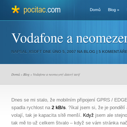
Domů
Blog
»
Vodafone a neomezen
NAPSAL
XSOFT
DNE ÚNO 5, 2007 NA
BLOG
|
5 KOMENTÁŘ
Domů
»
Blog
» Vodafone a neomezený datový tarif
Dnes se mi stalo, že mobilním připojení GPRS / EDGE
spadla rychlost na
2 kB/s
. ?íkal jsem si, že je pondělí
volají, tak je kapacita sítě menší.
Když
jsem ale stejno
tak mě to už celkem štvalo – když se vám stránka nač