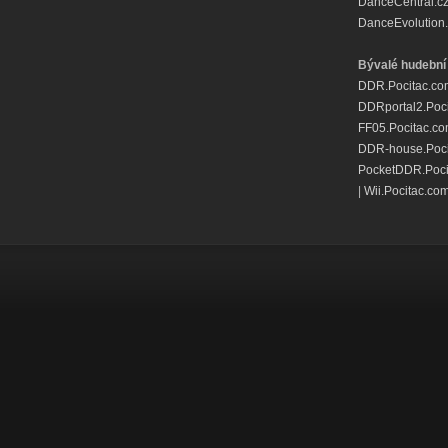
DanceCentral.c
DanceEvolution.
Bývalé hudební 
DDR.Pocitac.co
DDRportal2.Poc
FF05.Pocitac.c
DDR-house.Poci
PocketDDR.Poci
|
Wii.Pocitac.co