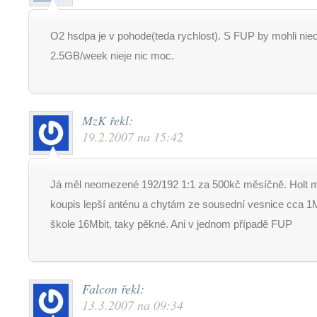
O2 hsdpa je v pohode(teda rychlost). S FUP by mohli niec
2.5GB/week nieje nic moc.
MzK
řekl:
19.2.2007 na 15:42
Já měl neomezené 192/192 1:1 za 500kč měsíčně. Holt m
koupis lepší anténu a chytám ze sousední vesnice cca 1
škole 16Mbit, taky pěkné. Ani v jednom případě FUP
Falcon
řekl:
13.3.2007 na 09:34