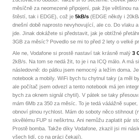
měsíčně za neomezené připojení, pak žije většinou n
štěstí, tak i EDGE), což je
5kB/s
(EDGE někdy i 20kB/s
dnešní době naprosto nevyhovující, ale co. Do vlaku a
jde. Jinak dokážete si představit, jak je obtížné přetá
3GB za měsíc? Povedlo se mi to před 2 lety o velké pr
Ale ne, Vodafone si prostě nastaví tak krásně malý
3 
2kB/s. Na tom se nedá žit, to je i na ICQ málo. A má 
následovně: do pátku jsem nemocný a ležím doma. Je
notebook a mobily. WiFi bych tu chytnul taky (a měl 
ale počítač jsem odvezl a tento notebook má jen integ
bych za oknem signál chytil). V pátek se taky přesou
mám 6Mb za 350 za měsíc. To je tedá vááážně super, 
obnoví plnou rychlost. Mám do soboty něco stihnout (na
skvělému FUP si neškrtnu. Ani nemůžu zaplatit pár sto
Prostě bomba. Takže díky Vodafone, zkazil jsi mi násl
všech lidí, co na práci čekají).