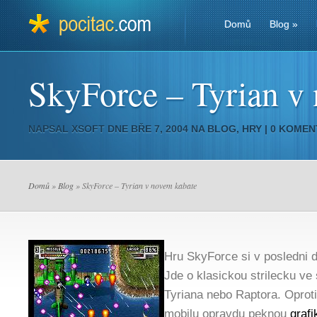
Domů
Blog
»
SkyForce – Tyrian v
NAPSAL
XSOFT
DNE BŘE 7, 2004 NA
BLOG
,
HRY
|
0 KOMEN
Domů
»
Blog
» SkyForce – Tyrian v novem kabate
Hru SkyForce si v posledni do
Jde o klasickou strilecku ve
Tyriana nebo Raptora. Oprot
mobilu opravdu peknou
grafi