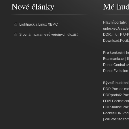
Nové články
Mé hud
Hlavní portály
:
Lightpack a Linux XBMC
unlockedArcade
Srovnání parametrů veřejných úložišť
DDR.info
|
PIU-
Download.Pocit
Pro konkrétní h
Beatmania.cz
|
I
DanceCentral.c
DanceEvolution.
Bývalé hudební 
DDR.Pocitac.co
DDRportal2.Poc
FF05.Pocitac.c
DDR-house.Poci
PocketDDR.Poci
|
Wii.Pocitac.co