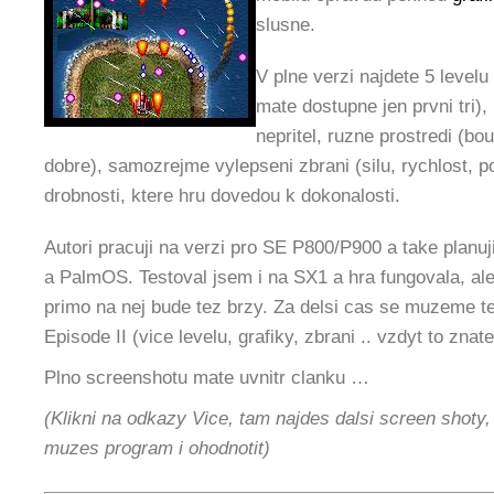
slusne.
V plne verzi najdete 5 levelu
mate dostupne jen prvni tri),
nepritel, ruzne prostredi (b
dobre), samozrejme vylepseni zbrani (silu, rychlost, po
drobnosti, ktere hru dovedou k dokonalosti.
Autori pracuji na verzi pro SE P800/P900 a take planu
a PalmOS. Testoval jsem i na SX1 a hra fungovala, al
primo na nej bude tez brzy. Za delsi cas se muzeme te
Episode II (vice levelu, grafiky, zbrani .. vzdyt to znate
Plno screenshotu mate uvnitr clanku …
(Klikni na odkazy Vice, tam najdes dalsi screen shoty
muzes program i ohodnotit)