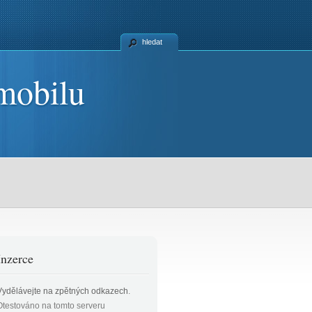
hledat
mobilu
Inzerce
Vydělávejte na zpětných odkazech
.
Otestováno na tomto serveru