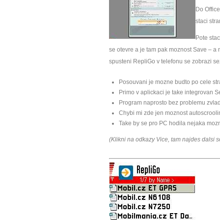
Do Office
staci str
Pote stac
se otevre a je tam pak moznost Save – a 
spusteni RepliGo v telefonu se zobrazi s
Posouvani je mozne budto po cele st
Primo v aplickaci je take integrovan S
Program naprosto bez problemu zvlad
Chybi mi zde jen moznost autoscrooli
Take by se pro PC hodila nejaka mozn
(Klikni na odkazy Vice, tam najdes dalsi