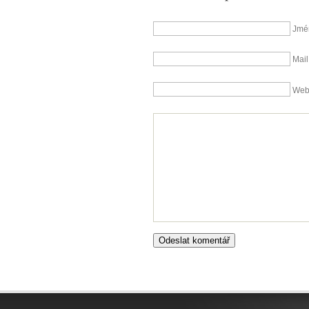
Jmé
Mail
We