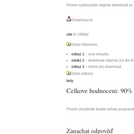
Prosim vyzkousejte nejprve download ze s
Download je
zde
[4 166kb]
Dalsi informace:
odkaz 1
– vice obrazku
odakz 2
– download zdarma (14 dni tri
odkaz 3
– mirror pro download
Dalsi odkazy:
tady
Celkove hodnoceni: 90%
Prosim ohodnotte kvalitu tohoto program
Zanachat odpověď