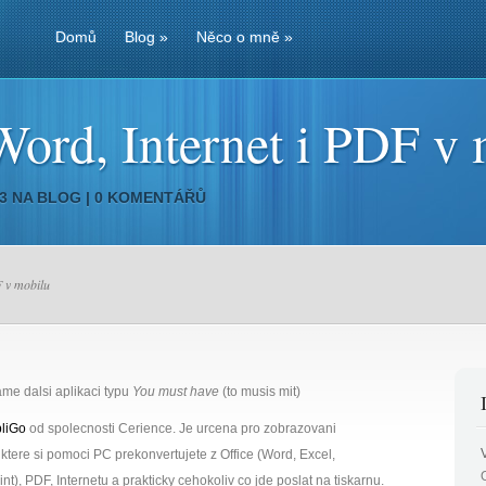
Domů
Blog
»
Něco o mně
»
ord, Internet i PDF v 
03 NA
BLOG
|
0 KOMENTÁŘŮ
F v mobilu
me dalsi aplikaci typu
You must have
(to musis mit)
liGo
od spolecnosti Cerience. Je urcena pro zobrazovani
ktere si pomoci PC prekonvertujete z Office (Word, Excel,
t), PDF, Internetu a prakticky cehokoliv co jde poslat na tiskarnu.