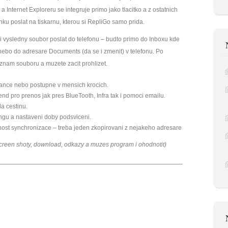
 a Internet Exploreru se integruje primo jako tlacitko a z ostatnich
anku poslat na tiskarnu, kterou si RepliGo samo prida.
i vysledny soubor poslat do telefonu – budto primo do Inboxu kde
nebo do adresare Documents (da se i zmenit) v telefonu. Po
eznam souboru a muzete zacit prohlizet.
rance nebo postupne v mensich krocich.
end pro prenos jak pres BlueTooth, Infra tak i pomoci emailu.
a cestinu.
ngu a nastaveni doby podsviceni.
ost synchronizace – treba jeden zkopirovani z nejakeho adresare
 screen shoty, download, odkazy a muzes program i ohodnotit)