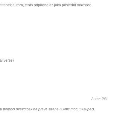
tranek autora, tento pripadne az jako posledni moznost.
al verze)
Autor: PSi
ku pomoci hvezdicek na prave strane (1=nic moc, 5=super).