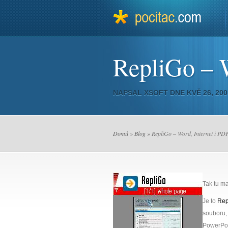
RepliGo – W
NAPSAL
XSOFT
DNE KVĚ 26, 20
Domů
»
Blog
» RepliGo – Word, Internet i PD
Tak tu ma
Je to
Rep
souboru, 
PowerPoin