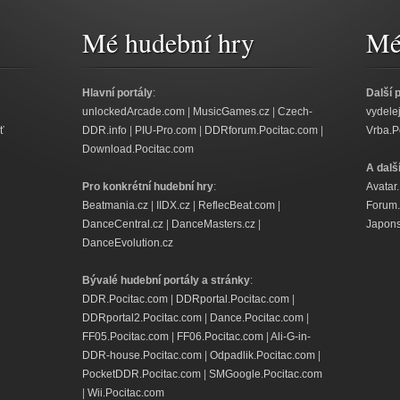
Mé hudební hry
Mé 
Hlavní portály
:
Další 
unlockedArcade.com
|
MusicGames.cz
|
Czech-
vydele
ť
DDR.info
|
PIU-Pro.com
|
DDRforum.Pocitac.com
|
Vrba.P
Download.Pocitac.com
A dalš
Pro konkrétní hudební hry
:
Avatar
Beatmania.cz
|
IIDX.cz
|
ReflecBeat.com
|
Forum.
DanceCentral.cz
|
DanceMasters.cz
|
Japons
DanceEvolution.cz
Bývalé hudební portály a stránky
:
DDR.Pocitac.com
|
DDRportal.Pocitac.com
|
DDRportal2.Pocitac.com
|
Dance.Pocitac.com
|
FF05.Pocitac.com
|
FF06.Pocitac.com
|
Ali-G-in-
DDR-house.Pocitac.com
|
Odpadlik.Pocitac.com
|
PocketDDR.Pocitac.com
|
SMGoogle.Pocitac.com
|
Wii.Pocitac.com