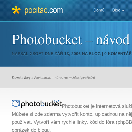
Domů
Blog
»
Photobucket – návod 
NAPSAL
XSOFT
DNE ZÁŘ 13, 2006 NA
BLOG
|
0 KOMENTÁŘ
Domů
»
Blog
» Photobucket – návod na rychlejší používání
Photobucket je internetová služ
Můžete si zde zdarma vytvořit konto, uploadnou na něj
používat. Vytvoří vám rychlé linky, kód do fóra (phpBB)
obrázek do blogu.