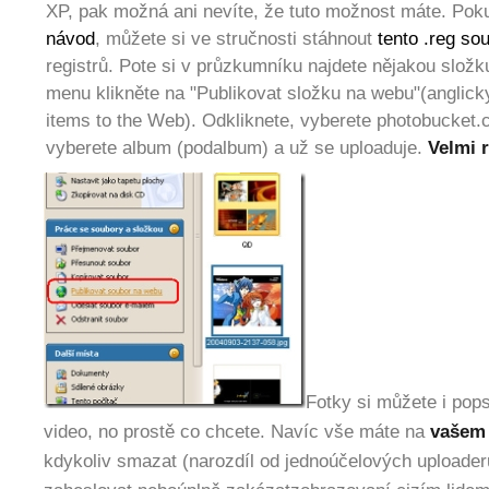
XP, pak možná ani nevíte, že tuto možnost máte. Po
návod
, můžete si ve stručnosti stáhnout
tento .reg so
registrů. Pote si v průzkumníku najdete nějakou složk
menu klikněte na "Publikovat složku na webu"(anglicky
items to the Web). Odkliknete, vyberete photobucket.
vyberete album (podalbum) a už se uploaduje.
Velmi 
Fotky si můžete i pop
video, no prostě co chcete. Navíc vše máte na
vašem
kdykoliv smazat (narozdíl od jednoúčelových uploader