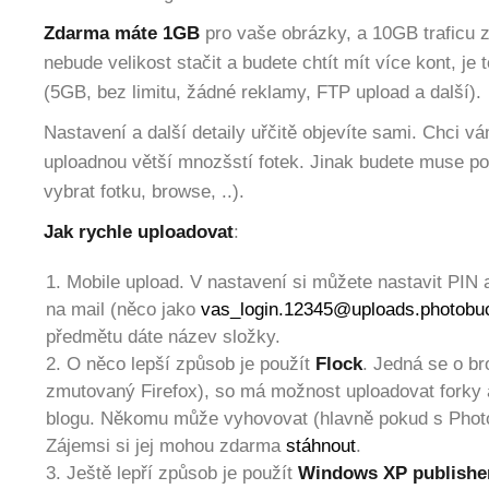
Zdarma máte 1GB
pro vaše obrázky, a 10GB traficu z
nebude velikost stačit a budete chtít mít více kont, je 
(5GB, bez limitu, žádné reklamy, FTP upload a další).
Nastavení a další detaily uřčitě objevíte sami. Chci vám
uploadnou větší mnozšstí fotek. Jinak budete muse po 
vybrat fotku, browse, ..).
Jak rychle uploadovat
:
Mobile upload. V nastavení si můžete nastavit PIN a
na mail (něco jako
vas_login.12345@uploads.photobu
předmětu dáte název složky.
O něco lepší způsob je použít
Flock
. Jedná se o b
zmutovaný Firefox), so má možnost uploadovat forky a
blogu. Někomu může vyhovovat (hlavně pokud s Photo
Zájemsi si jej mohou zdarma
stáhnout
.
Ještě lepří způsob je použít
Windows XP publishe