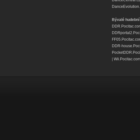
DanceCentral.c
DanceEvolution.
Bývalé hudební 
DDR.Pocitac.co
DDRportal2.Poc
FF05.Pocitac.c
DDR-house.Poci
PocketDDR.Poci
|
Wii.Pocitac.co