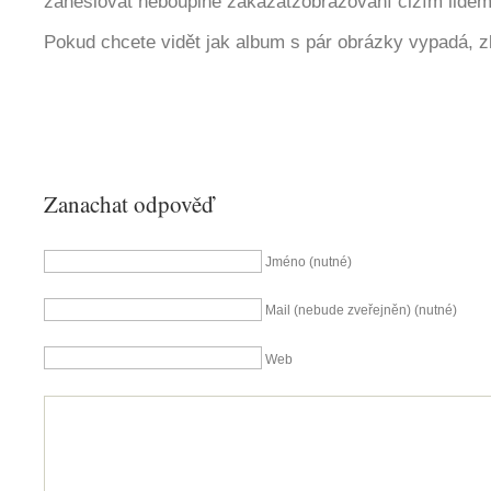
zaheslovat neboúplně zakázatzobrazovaní cizím lidem
Pokud chcete vidět jak album s pár obrázky vypadá, z
Zanachat odpověď
Jméno (nutné)
Mail (nebude zveřejněn) (nutné)
Web