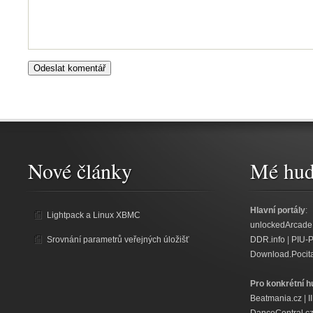
Nové články
Mé hud
Hlavní portály
:
Lightpack a Linux XBMC
unlockedArcade
Srovnání parametrů veřejných úložišť
DDR.info
|
PIU-
Download.Pocit
Pro konkrétní h
Beatmania.cz
|
I