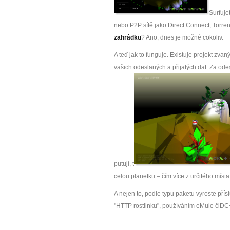
Surfuje
nebo P2P sítě jako Direct Connect, Torren
zahrádku
? Ano, dnes je možné cokoliv.
A teď jak to funguje. Existuje projekt zvan
vašich odeslaných a přijatých dat. Za ode
putují, t
celou planetku – čím více z určitého místa
A nejen to, podle typu paketu vyroste přís
"HTTP rostlinku", používáním eMule čiDC+