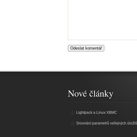
Nové články
Lightpack a Linux XBMC
Srovnání parametrů veřejných úložiš