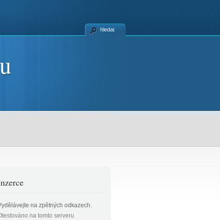
hledat
ku
Inzerce
Vydělávejte na zpětných odkazech
.
Otestováno na tomto serveru