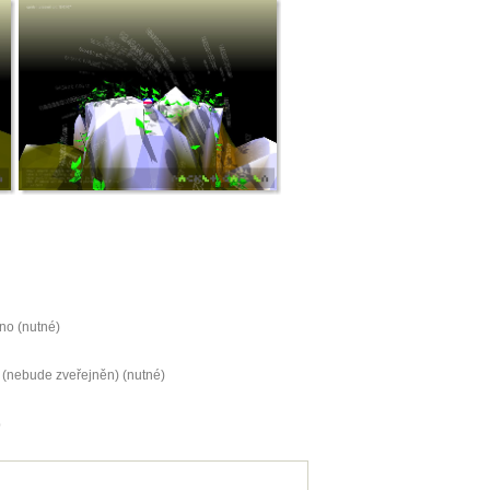
no (nutné)
 (nebude zveřejněn) (nutné)
b