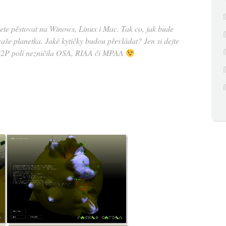
ete pěstovat na Winows, Linux i Mac. Tak co, jak bude
aše planetka. Jaké kytičky budou převládat? Jen si dejte
P2P polí nezničila OSA, RIAA či MPAA