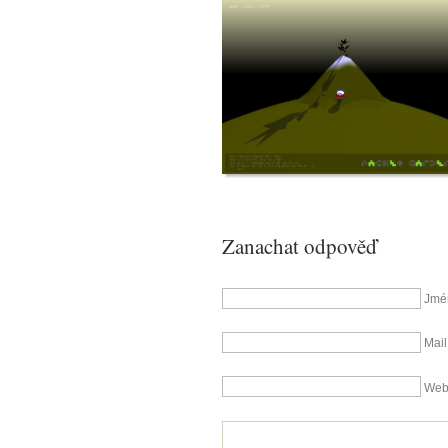
Zanachat odpověď
Jmé
Mail
We