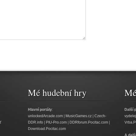
Mé hudební hry
Mé 
Hlavní portály
:
Další 
unlockedArcade.com
|
MusicGames.cz
|
Czech-
vydele
ť
DDR.info
|
PIU-Pro.com
|
DDRforum.Pocitac.com
|
Vrba.P
Download.Pocitac.com
A dalš