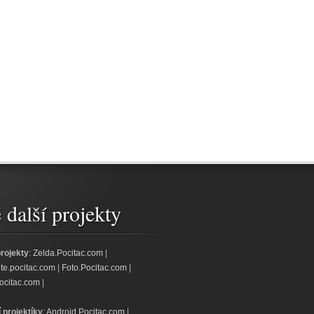
další projekty
projekty
:
Zelda.Pocitac.com
|
jte.pocitac.com
|
Foto.Pocitac.com
|
ocitac.com
|
í projektíky
:
Android.Pocitac.com
|