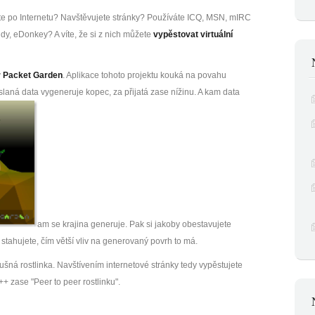
te po Internetu? Navštěvujete stránky? Používáte ICQ, MSN, mIRC
dy, eDonkey? A víte, že si z nich můžete
vypěstovat virtuální
ý
Packet Garden
. Aplikace tohoto projektu kouká na povahu
slaná data vygeneruje kopec, za přijatá zase nížinu. A kam data
am se krajina generuje. Pak si jakoby obestavujete
 stahujete, čím větší vliv na generovaný povrh to má.
lušná rostlinka. Navštívením internetové stránky tedy vypěstujete
+ zase "Peer to peer rostlinku".