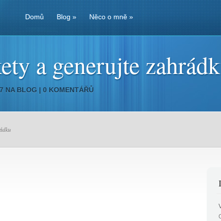
Domů
Blog
»
Něco o mně
»
kety a generujte zahrád
07 NA
BLOG
|
0 KOMENTÁŘŮ
rádku