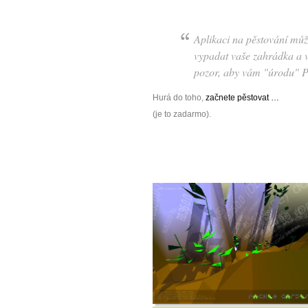
Aplikaci na pěstování můž
vypadat vaše zahrádka a v
pozor, aby vám "úrodu" 
Hurá do toho,
začnete pěstovat …
(je to zadarmo).