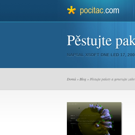
Pěstujte pa
NAPSAL
XSOFT
DNE LED 17, 20
Domů
»
Blog
» Pěstujte pakety a generujte zah