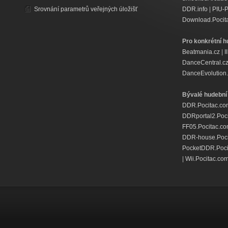
Srovnání parametrů veřejných úložišť
DDR.info
|
PIU-
Download.Pocit
Pro konkrétní h
Beatmania.cz
|
I
DanceCentral.c
DanceEvolution.
Bývalé hudební 
DDR.Pocitac.co
DDRportal2.Poc
FF05.Pocitac.c
DDR-house.Poci
PocketDDR.Poci
|
Wii.Pocitac.co