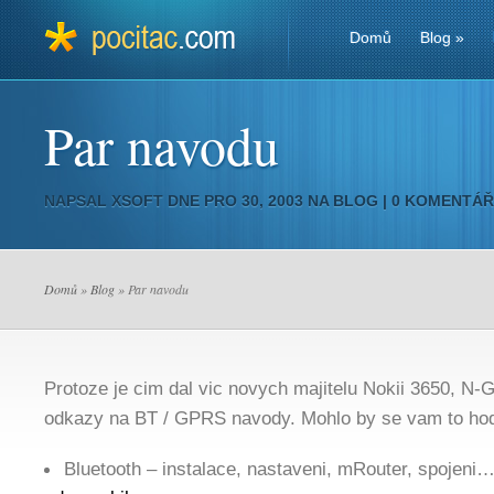
Domů
Blog
»
Par navodu
NAPSAL
XSOFT
DNE PRO 30, 2003 NA
BLOG
|
0 KOMENTÁ
Domů
»
Blog
» Par navodu
Protoze je cim dal vic novych majitelu Nokii 3650, N-
odkazy na BT / GPRS navody. Mohlo by se vam to hod
Bluetooth – instalace, nastaveni, mRouter, spojeni