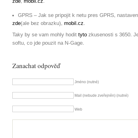
zde
,
mobil.cz
.
GPRS – Jak se pripojit k netu pres GPRS, nastaven
zde
(ale bez obrazku),
mobil.cz
.
Taky by se vam mohly hodit
tyto
zkusenosti s 3650. Je
softu, co jde pouzit na N-Gage.
Zanachat odpověď
Jméno (nutné)
Mail (nebude zveřejněn) (nutné)
Web