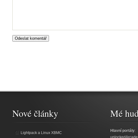
Nové články
Mé hud
Hlavní portály
:
Lightpack a Linux XBMC
unlockedArcade