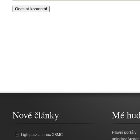
Nové články
Mé hud
Hlavní portály
:
Lightpack a Linux XBMC
unlockedArcade