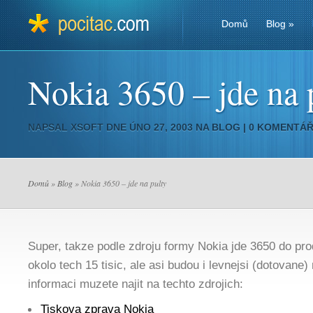
Domů
Blog
»
Nokia 3650 – jde na 
NAPSAL
XSOFT
DNE ÚNO 27, 2003 NA
BLOG
|
0 KOMENTÁ
Domů
»
Blog
» Nokia 3650 – jde na pulty
Super, takze podle zdroju formy Nokia jde 3650 do pro
okolo tech 15 tisic, ale asi budou i levnejsi (dotovane)
informaci muzete najit na techto zdrojich:
Tiskova zprava Nokia