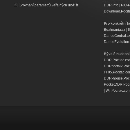
Srovnání parametrů veřejných úložišť
DDR.info
|
PIU-
Download.Pocit
Pro konkrétní h
Beatmania.cz
|
I
DanceCentral.c
DanceEvolution.
Bývalé hudební 
DDR.Pocitac.co
DDRportal2.Poc
FF05.Pocitac.c
DDR-house.Poci
PocketDDR.Poci
|
Wii.Pocitac.co