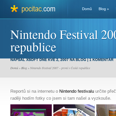
Domů
Blog
»
Nintendo Festival 20
republice
NAPSAL
XSOFT
DNE KVĚ 2, 2007 NA
BLOG
|
1 KOMENTÁŘ
Domů
»
Blog
» Nintendo Festival 2007 – první v České republice
Reportů si na internetu o
Nintendo festivalu
určite přeč
raději hodím fotky co jsem si tam našel a vyzkouše.