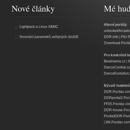
Nové články
Mé hud
Hlavní portály
:
Lightpack a Linux XBMC
unlockedArcade
Srovnání parametrů veřejných úložišť
DDR.info
|
PIU-
Download.Pocit
Pro konkrétní h
Beatmania.cz
|
I
DanceCentral.c
DanceEvolution.
Bývalé hudební 
DDR.Pocitac.co
DDRportal2.Poc
FF05.Pocitac.c
DDR-house.Poci
PocketDDR.Poci
|
Wii.Pocitac.co