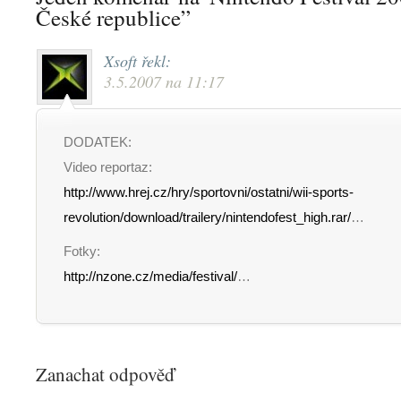
České republice”
Xsoft
řekl:
3.5.2007 na 11:17
DODATEK:
Video reportaz:
http://www.hrej.cz/hry/sportovni/ostatni/wii-sports-
revolution/download/trailery/nintendofest_high.rar/
…
Fotky:
http://nzone.cz/media/festival/
…
Zanachat odpověď