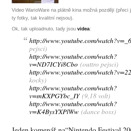
Video WarioWare na plátně kina možná později (přeci j
ty fotky, tak kvalitní nejsou).
Ok, tak uploadnuto, tady jsou
videa
:
http://www.youtube.com/watch?v=
pejsci)
http://www.youtube.com/watch?
v=ND7ICYi8Cbo
(outtro pejsci)
http://www.youtube.com/watch?v=2
kocky)
http://www.youtube.com/watch?
v=mKXPGYbc_IY
(9,18 volt)
http://www.youtube.com/watch?
v=K4BysYXPlWw
(dance boss)
Jeden komenář na“Nintendo Festival 20