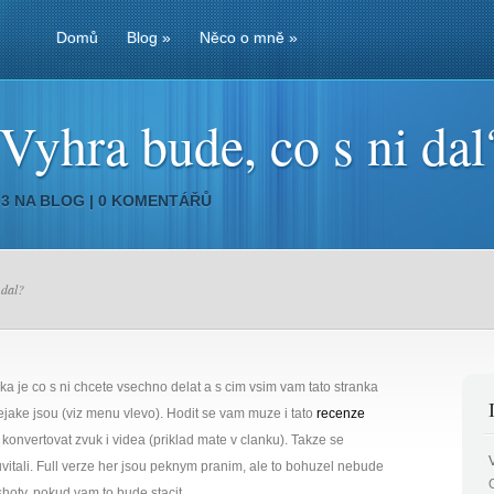
Domů
Blog
»
Něco o mně
»
yhra bude, co s ni dal
03 NA
BLOG
|
0 KOMENTÁŘŮ
 dal?
ka je co s ni chcete vsechno delat a s cim vsim vam tato stranka
ake jsou (viz menu vlevo). Hodit se vam muze i tato
recenze
konvertovat zvuk i videa (priklad mate v clanku). Takze se
 uvitali. Full verze her jsou peknym pranim, ale to bohuzel nebude
hoty, pokud vam to bude stacit.