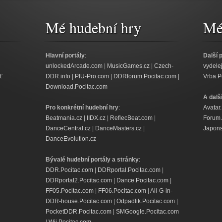
Mé hudební hry
Mé 
Hlavní portály
:
Další 
unlockedArcade.com
|
MusicGames.cz
|
Czech-
vydele
ť
DDR.info
|
PIU-Pro.com
|
DDRforum.Pocitac.com
|
Vrba.P
Download.Pocitac.com
A dalš
Pro konkrétní hudební hry
:
Avatar
Beatmania.cz
|
IIDX.cz
|
ReflecBeat.com
|
Forum.
DanceCentral.cz
|
DanceMasters.cz
|
Japons
DanceEvolution.cz
Bývalé hudební portály a stránky
:
DDR.Pocitac.com
|
DDRportal.Pocitac.com
|
DDRportal2.Pocitac.com
|
Dance.Pocitac.com
|
FF05.Pocitac.com
|
FF06.Pocitac.com
|
Ali-G-in-
DDR-house.Pocitac.com
|
Odpadlik.Pocitac.com
|
PocketDDR.Pocitac.com
|
SMGoogle.Pocitac.com