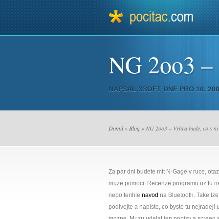
NG 2oo3 – V
NAPSAL
XSOFT
DNE PRO 10, 20
Domů
»
Blog
» NG 2oo3 – Vyhra bude, co s ni
Za par dni budete mit N-Gage v ruce, otaz
muze pomoci. Recenze programu uz tu nej
nebo tenhle
navod
na Bluetooth. Take lze 
podivejte a napiste, co byste tu nejradeji
mozne. Muzu udelat jen popisy a screen s