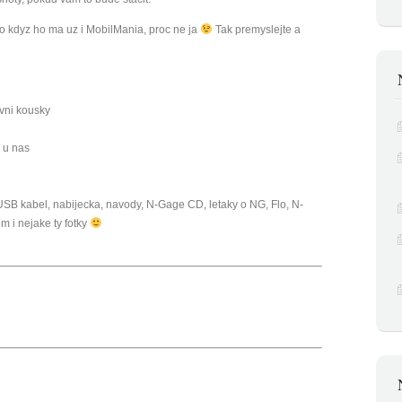
o kdyz ho ma uz i MobilMania, proc ne ja
Tak premyslejte a
rvni kousky
 u nas
SB kabel, nabijecka, navody, N-Gage CD, letaky o NG, Flo, N-
 i nejake ty fotky