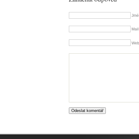
Jmé
Mail
We