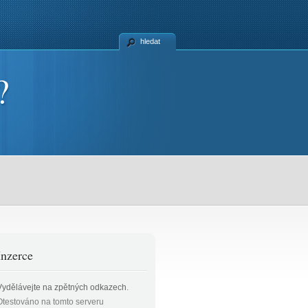
hledat
?
Inzerce
Vydělávejte na zpětných odkazech
.
Otestováno na tomto serveru