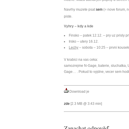
Navrhy muzete psat
sem
(= nove forum, n
piste.
Vyhry – kdy a kde
Finsko – patek 12.12. – pry uz prisly p
Irsko – utery 16.12.
Lechy
– sobota – 10:25 – prvni kousek
V krabici na vas ceka:
samozrejme N-Gage, baterie, sluchatka, U
Gage… . Pokud to vyjdne, vecer sem hodim
Download je
zde
[2.3 MB @ 3:43 min]
Zanachat odpověď