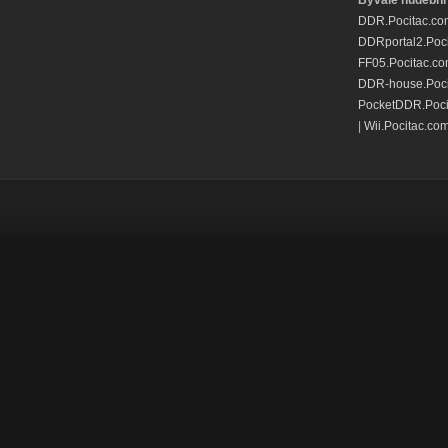
Bývalé hudební 
DDR.Pocitac.co
DDRportal2.Poc
FF05.Pocitac.c
DDR-house.Poci
PocketDDR.Poci
|
Wii.Pocitac.co