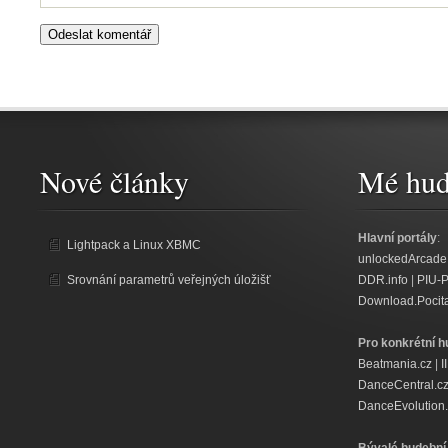
Nové články
Mé hud
Hlavní portály
:
Lightpack a Linux XBMC
unlockedArcade
Srovnání parametrů veřejných úložišť
DDR.info
|
PIU-
Download.Pocit
Pro konkrétní h
Beatmania.cz
|
I
DanceCentral.c
DanceEvolution.