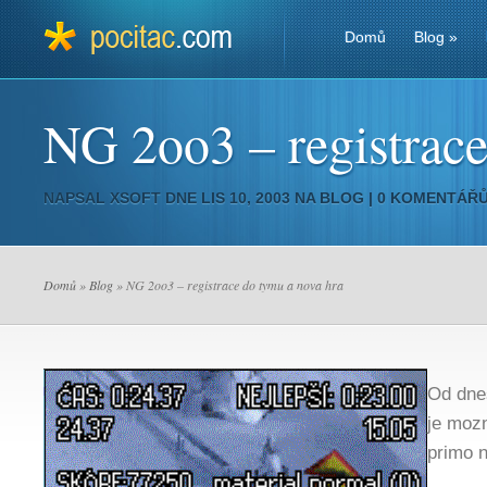
Domů
Blog
»
NG 2oo3 – registrace
NAPSAL
XSOFT
DNE LIS 10, 2003 NA
BLOG
|
0 KOMENTÁŘ
Domů
»
Blog
» NG 2oo3 – registrace do tymu a nova hra
Od dne
je moz
primo 