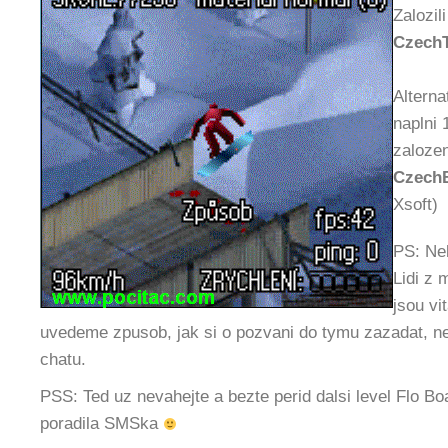
Zalozil
Czech
Alterna
naplni 
zalozen
Czech
Xsoft)
PS: Ne
Lidi z
jsou vi
uvedeme zpusob, jak si o pozvani do tymu zazadat, ne
chatu.
PSS: Ted uz nevahejte a bezte perid dalsi level Flo Bo
poradila SMSka