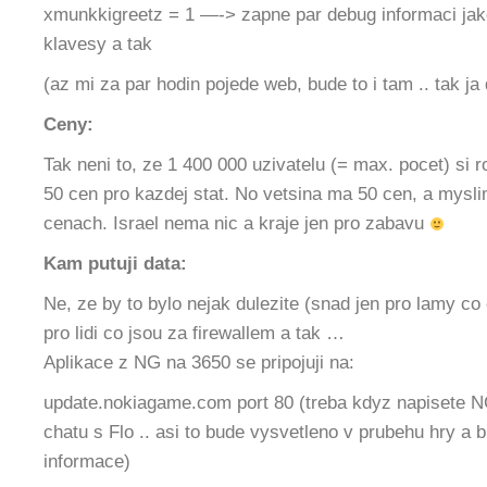
xmunkkigreetz = 1 —-> zapne par debug informaci jak
klavesy a tak
(az mi za par hodin pojede web, bude to i tam .. tak ja
Ceny:
Tak neni to, ze 1 400 000 uzivatelu (= max. pocet) si ro
50 cen pro kazdej stat. No vetsina ma 50 cen, a mysli
cenach. Israel nema nic a kraje jen pro zabavu
Kam putuji data:
Ne, ze by to bylo nejak dulezite (snad jen pro lamy co c
pro lidi co jsou za firewallem a tak …
Aplikace z NG na 3650 se pripojuji na:
update.nokiagame.com port 80 (treba kdyz napiset
chatu s Flo .. asi to bude vysvetleno v prubehu hry a 
informace)