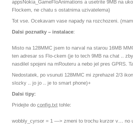
appsNokia_GameFloAnimations a usetrite 9MB na ukor
Flockem, ne chatu s ostatnima uzivatelema)
Tot vse. Ocekavam vase napady na rozchozeni. (mam 
Dalsi poznatky – instalace
:
Misto na 128MMC jsem to narval na starou 16MB MMC
ten adresar ss Flo-ckem (je to tech 9MB na chat .. zb
nasdilel spojeni na mRouteru a nebo jel pres GPRS. T
Nedostatek, po vsunuti 128MMC mi zprehazel 2/3 ikon 
slozky .. jo jo .. je to smart phone)+
Dalsi tipy:
Pridejte do
config.txt
tohle:
wobbly_cyrsor = 1 —> zmeni to trochu kurzor v… no u