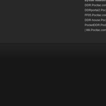
Bývalé hudební 
DDR.Pocitac.co
DDRportal2.Poc
FF05.Pocitac.c
DDR-house.Poci
PocketDDR.Poci
|
Wii.Pocitac.co