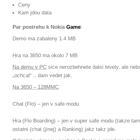
Ceny
Kam jdou data
Par postrehu k Nokia
Game
:
Demo ma zabaleny 1.4 MB
Hra na 3650 ma okolo 7 MB
Na demu v PC
sice nerozbehnete dalsi levely, ale nebo
„ochcal“ .. dam vedet jak.
Na 3650 – 128MMC
Chat (Flo) – jen v safe modu
Hra (Flo Boarding) – jen v super safe modu (takze t
ostatni (chat (jinej) a Ranking) jakz takz jde.