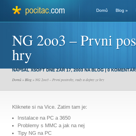
Domů
Blog
»
NG 2oo3 – Prvni post
hry
NAPSAL
XSOFT
DNE ZÁŘ 17, 2003 NA
BLOG
|
0 KOMENTÁŘ
Domů
»
Blog
» NG 2oo3 – Prvni postrehy, rady a dojmy ze hry
Kliknete si na Vice. Zatim tam je:
Instalace na PC a 3650
Problemy s MMC a jak na nej
Tipy NG na PC