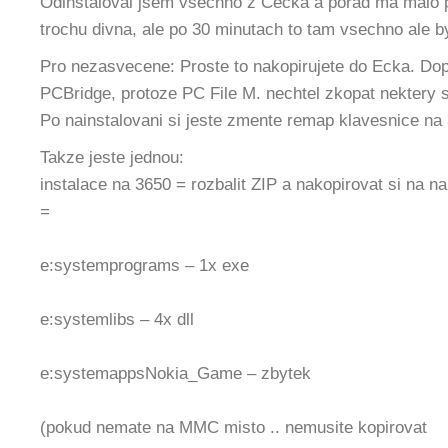
Odinstaloval jsem vsechno z Cecka a porad ma malo p
trochu divna, ale po 30 minutach to tam vsechno ale b
Pro nezasvecene: Proste to nakopirujete do Ecka. Dopo
PCBridge, protoze PC File M. nechtel zkopat nektery 
Po nainstalovani si jeste zmente remap klavesnice na
Takze jeste jednou:
instalace na 3650 = rozbalit ZIP a nakopirovat si na na
=
e:systemprograms – 1x exe
e:systemlibs – 4x dll
e:systemappsNokia_Game – zbytek
(pokud nemate na MMC misto .. nemusite kopirovat