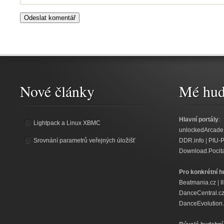
Nové články
Mé hud
Hlavní portály
:
Lightpack a Linux XBMC
unlockedArcade
Srovnání parametrů veřejných úložišť
DDR.info
|
PIU-
Download.Pocit
Pro konkrétní h
Beatmania.cz
|
I
DanceCentral.c
DanceEvolution.