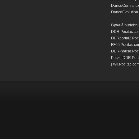
DanceCentral.c
DanceEvolution.
Bývalé hudební 
DDR.Pocitac.co
DDRportal2.Poc
FF05.Pocitac.c
DDR-house.Poci
PocketDDR.Poci
|
Wii.Pocitac.co