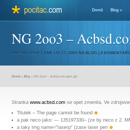
Domů
Blog
»
NG 2oo3 – Acbsd.com
NAPSAL
XSOFT
DNE LIS 17, 2003 NA
BLOG
|
0 KOMENTÁŘ
Domů
»
Blog
» NG 2oo3 – Acbsd.com opet zije
Stranka
www.acbsd.com
se opet zmenila. Ve zdrojove
Titulek – The page cannot be found
a pak neco jako: — 135197330– (ze by neco z 2. 
a taky img name=“laserp“ (zase laser pen