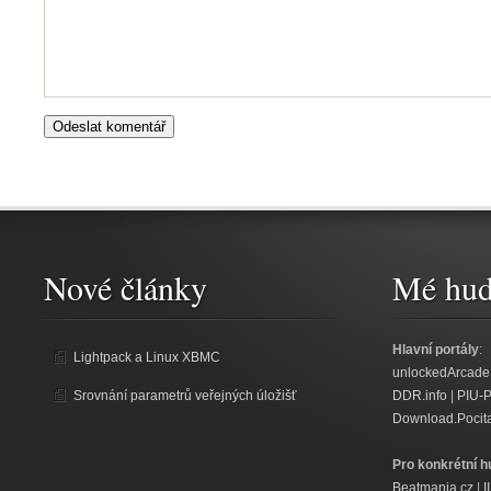
Nové články
Mé hud
Hlavní portály
:
Lightpack a Linux XBMC
unlockedArcade
Srovnání parametrů veřejných úložišť
DDR.info
|
PIU-
Download.Pocit
Pro konkrétní h
Beatmania.cz
|
I