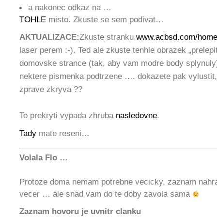
a nakonec odkaz na …
TOHLE
misto. Zkuste se sem podivat…
AKTUALIZACE:
Zkuste stranku
www.acbsd.com/hom
laser perem :-). Ted ale zkuste tenhle obrazek „prelepit
domovske strance (tak, aby vam modre body splynuly
nektere pismenka podtrzene …. dokazete pak vylustit, 
zprave zkryva ??
To prekryti vypada zhruba
nasledovne
.
Tady
mate reseni…
Volala Flo …
Protoze doma nemam potrebne vecicky, zaznam nahra
vecer … ale snad vam do te doby zavola sama
Zaznam hovoru je uvnitr clanku