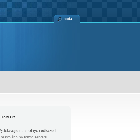
hledat
Inzerce
Vydělávejte na zpětných odkazech
.
Otestováno na tomto serveru