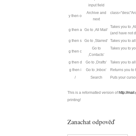
input field
Archive and
class="desc"Arc
y then o
next
Takes you to ‚Al
g then a
Go to ‚All Mail‘
(and have not d
g then s
Go to ‚Starred‘
Takes you to al
Go to
Takes you to you
g then c
‚Contacts‘
g then d
Go to ‚Drafts‘
Takes you to al
g then i
Go to ‚Inbox‘
Returns you to 
/
Search
Puts your curso
This is a reformatted version of
http://ma
printing!
Zanachat odpověď