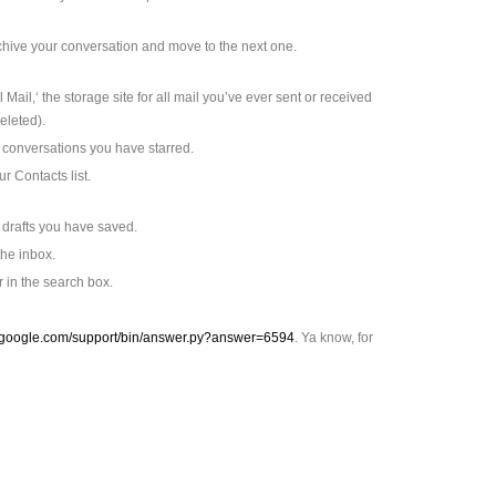
hive your conversation and move to the next one.
l Mail,‘ the storage site for all mail you’ve ever sent or received
eleted).
l conversations you have starred.
r Contacts list.
l drafts you have saved.
the inbox.
r in the search box.
il.google.com/support/bin/answer.py?answer=6594
. Ya know, for