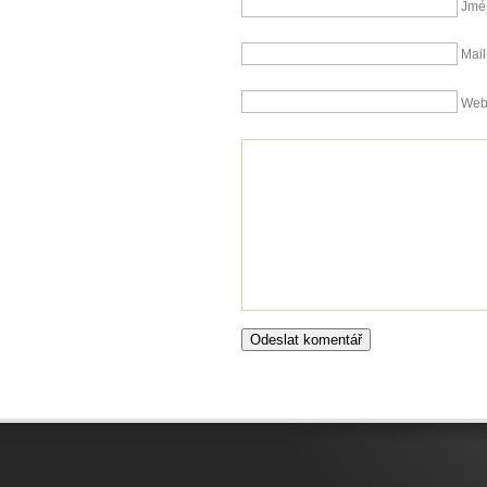
Jmé
Mail
We