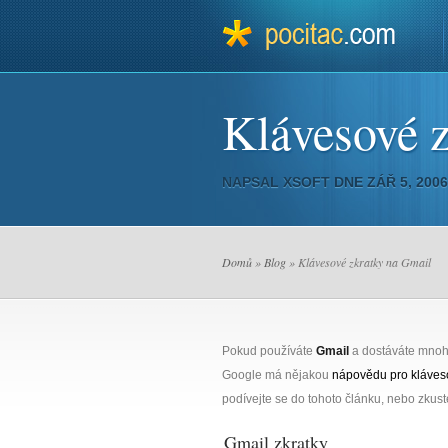
Klávesové 
NAPSAL
XSOFT
DNE ZÁŘ 5, 200
Domů
»
Blog
» Klávesové zkratky na Gmail
Pokud používáte
Gmail
a dostáváte mnoho
Google má nějakou
nápovědu pro kláveso
podívejte se do tohoto článku, nebo zkuste
Gmail zkratky