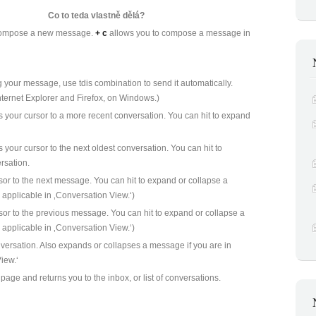
Co to teda vlastně dělá?
 compose a new message.
+ c
allows you to compose a message in
 your message, use tdis combination to send it automatically.
nternet Explorer and Firefox, on Windows.)
your cursor to a more recent conversation. You can hit
to expand
your cursor to the next oldest conversation. You can hit
to
rsation.
or to the next message. You can hit
to expand or collapse a
applicable in ‚Conversation View.‘)
or to the previous message. You can hit
to expand or collapse a
applicable in ‚Conversation View.‘)
ersation. Also expands or collapses a message if you are in
iew.‘
age and returns you to the inbox, or list of conversations.