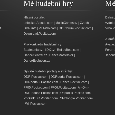
Mé hudební hry
Mé 
Hlavní portály
:
Další 
unlockedArcade.com
|
MusicGames.cz
|
Czech-
vydele
ť
DDR.info
|
PIU-Pro.com
|
DDRforum.Pocitac.com
|
Vrba.P
Download.Pocitac.com
A dalš
Pro konkrétní hudební hry
:
Avatar
Beatmania.cz
|
IIDX.cz
|
ReflecBeat.com
|
Forum.
DanceCentral.cz
|
DanceMasters.cz
|
Japons
DanceEvolution.cz
Bývalé hudební portály a stránky
:
DDR.Pocitac.com
|
DDRportal.Pocitac.com
|
DDRportal2.Pocitac.com
|
Dance.Pocitac.com
|
FF05.Pocitac.com
|
FF06.Pocitac.com
|
Ali-G-in-
DDR-house.Pocitac.com
|
Odpadlik.Pocitac.com
|
PocketDDR.Pocitac.com
|
SMGoogle.Pocitac.com
|
Wii.Pocitac.com