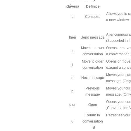
Klávesa
Definice
Allows you to
c
Compose
a new window.
After composing
then
Send message
(Supported in I
Move to newer
Opens or moves 
k
conversation
a conversation.
Move to older
Opens or moves 
j
conversation
expand a conve
Moves your curs
n
Next message
message. (Only 
Previous
Moves your curs
p
message
message. (Only 
Opens your conv
o or
Open
‚Conversation V
Return to
Refreshes your p
u
conversation
list