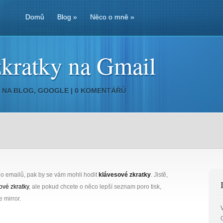
Domů
Blog
»
Něco o mně
»
zkratky na Gmail
6 NA
BLOG
,
GOOGLE
|
0 KOMENTÁŘŮ
 emailů, pak by se vám mohli hodit
klávesové zkratky
. Jistě,
vé zkratky
, ale pokud chcete o něco lepší seznam poro tisk,
 mirror.