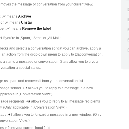
emoves the message or conversation from your current view.
,‘ ‚y‘ means
Archive
ed,‘ ‚y‘ means
Unstar
bel, ‚y‘ means
Remove the label
ct if you’re in ‚Spam,‘ ‚Sent,‘ or ‚All Mail.‘
hecks and selects a conversation so tdat you can archive, apply a
e an action from the drop-down menu to apply to tdat conversation.
 a star to a message or conversation. Stars allow you to give a
ersation a special status.
 as spam and removes it from your conversation list.
essage sender.
+ r
allows you to reply to a message in a new
pplicable in ‚Conversation View.‘)
ssage recipients.
+a
allows you to reply to all message recipients
. (Only applicable in ‚Conversation View.‘)
sage.
+ f
allows you to forward a message in a new window. (Only
Conversation View.‘)
sor from your current input field.