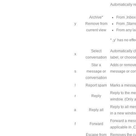
Automatically r
Archive*
From ‚Inbox
y
Remove from
From ‚Starr
current view
From any la
* ‚y‘ has no effe
Select
Automatically c
x
conversation
label, or choos
Star a
Adds or removes
s
message or
message or conv
conversation
!
Report spam
Marks a message
Reply to the m
r
Reply
window. (Only a
Reply to all me
a
Reply all
in a new window
Forward a mes
f
Forward
applicable in ‚
Escape from
Removes the cur