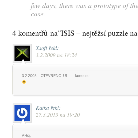
few days, there was a prototype of the 
case.
4 komentřů na“ISIS – nejtěžsí puzzle na
Xsoft
řekl:
3.2.2009 na 18:24
3.2.2008 – OTEVRENO. Uf. … . konecne
Katka
řekl:
27.3.2013 na 19:20
AHoj,