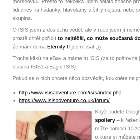
morseovku. Přesto to několika lidem dělalo značné p
lidi dnes na hádanky, hlavolamy a šifry nejsou, nebo s
skupina.
O ISIS jsem z doslechu věděl, ale v ruce jsem jí neměl 
prostě chtěl pořídit
to nejtěžší, co může současná d
že mám doma
Eternity II
jsem psal ;))
Trocha kliků na eBay a máme tu ISIS (za to poštovné 
klasiku ISIS1 a Eagle ISIS).
Pokud se o nich chcete něco dozvědět, koukněte nejprv
http://www.isisadventure.com/isis/index.php
https://www.isisadventure.co.uk/forum/
Když budete Googlit
spoilery
– k řešen
může pomoci 10 z
o které si můžete n