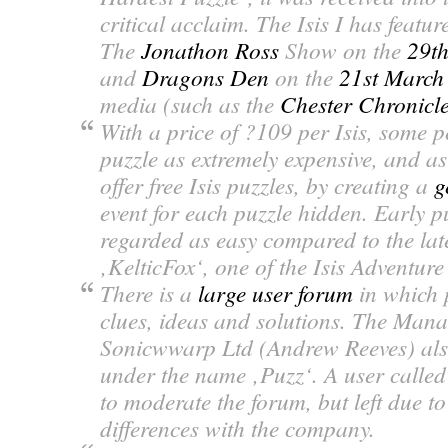
critical acclaim. The Isis I has feat
The
Jonathon Ross
Show on the
29t
and
Dragons Den
on the
21st March
media (such as the
Chester Chronicl
With a price of ?109 per Isis, some p
puzzle as extremely expensive, and a
offer free Isis puzzles, by creating a
g
event for each puzzle hidden. Early p
regarded as easy compared to the lat
‚KelticFox‘, one of the Isis Adventur
There is a
large user forum
in which 
clues, ideas and solutions. The Mana
Sonicwwarp Ltd (Andrew Reeves) also 
under the name ‚Puzz‘. A user called
to moderate the forum, but left due t
differences with the company.