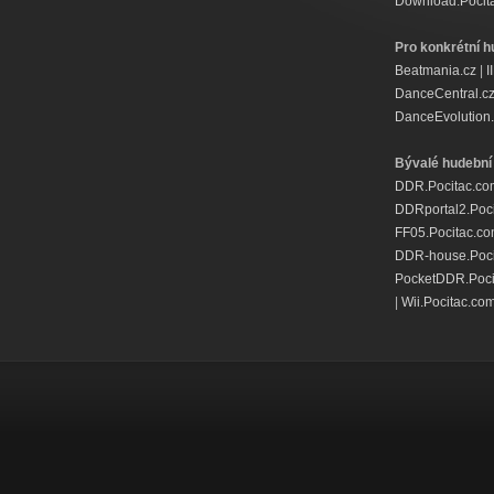
Download.Pocit
Pro konkrétní h
Beatmania.cz
|
I
DanceCentral.c
DanceEvolution.
Bývalé hudební 
DDR.Pocitac.co
DDRportal2.Poc
FF05.Pocitac.c
DDR-house.Poci
PocketDDR.Poci
|
Wii.Pocitac.co