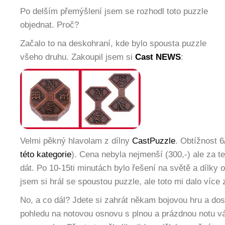
Po delším přemýšlení jsem se rozhodl toto puzzle
objednat. Proč?
Začalo to na deskohraní, kde bylo spousta puzzle
všeho druhu. Zakoupil jsem si
Cast NEWS
:
Velmi pěkný hlavolam z dílny
CastPuzzle
. Obtížnost 6
této kategorie
). Cena nebyla nejmenší (300,-) ale za te
dát. Po 10-15ti minutách bylo řešení na světě a dílky
jsem si hrál se spoustou puzzle, ale toto mi dalo více 
No, a co dál? Jdete si zahrát někam bojovou hru a dos
pohledu na notovou osnovu s plnou a prázdnou notu vá