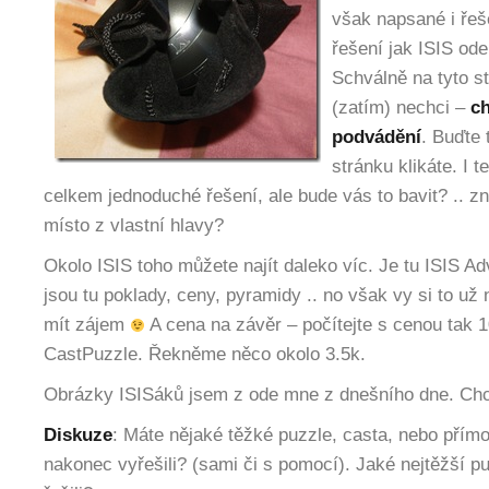
však napsané i řeš
řešení jak ISIS od
Schválně na tyto s
(zatím) nechci –
ch
podvádění
. Buďte 
stránku klikáte. I
celkem jednoduché řešení, ale bude vás to bavit? .. z
místo z vlastní hlavy?
Okolo ISIS toho můžete najít daleko víc. Je tu ISIS Adv
jsou tu poklady, ceny, pyramidy .. no však vy si to už
mít zájem
A cena na závěr – počítejte s cenou tak 1
CastPuzzle. Řekněme něco okolo 3.5k.
Obrázky ISISáků jsem z ode mne z dnešního dne. Chc
Diskuze
: Máte nějaké těžké puzzle, casta, nebo přímo
nakonec vyřešili? (sami či s pomocí). Jaké nejtěžší p