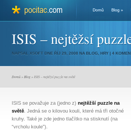
Domů
Blog
»
ISIS – nejtěžsí puzzl
NAPSAL
XSOFT
DNE ŘÍJ 29, 2008 NA
BLOG
,
HRY
|
4 KOMEN
Domů
»
Blog
» ISIS – nejtěžsí puzzle na světě
ISIS se považuje za (jedno z)
nejtěžší puzzle na
světě
. Jedná se o kilovou kouli, které má tři otočné
kruhy. Také je zde jedno tlačítko na stisknutí (na
“vrcholu koule”).