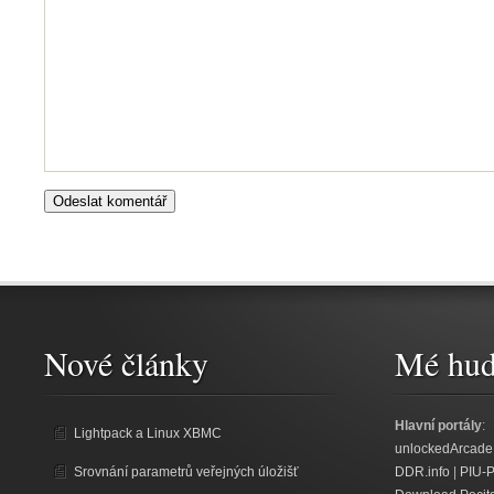
Nové články
Mé hud
Hlavní portály
:
Lightpack a Linux XBMC
unlockedArcade
Srovnání parametrů veřejných úložišť
DDR.info
|
PIU-