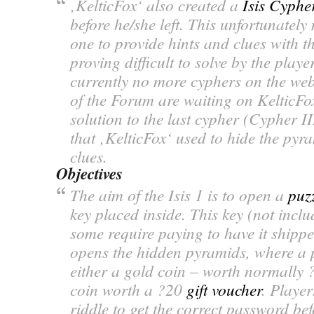
‚KelticFox‘ also created a
Isis Cyphe
before he/she left. This unfortunately
one to provide hints and clues with t
proving difficult to solve by the playe
currently no more cyphers on the we
of the Forum are waiting on KelticFo
solution to the last cypher (Cypher II
that ‚KelticFox‘ used to hide the pyr
clues.
Objectives
The aim of the Isis 1 is to open a
puz
key placed inside. This key (not inclu
some require paying to have it shippe
opens the hidden pyramids, where a 
either a gold coin – worth normally ?
coin worth a ?20
gift voucher
. Player
riddle to get the correct password bef