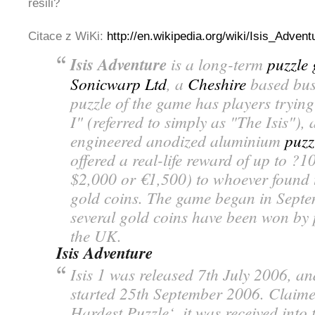
řešili?
Citace z WiKi:
http://en.wikipedia.org/wiki/Isis_Advent
Isis Adventure
is a long-term
puzzle
Sonicwarp Ltd
, a
Cheshire
based busi
puzzle of the game has players trying
I" (referred to simply as "The Isis"), 
engineered anodized aluminium
puzz
offered a real-life reward of up to ?
$2,000 or €1,500) to whoever found 
gold coins. The game began in Sept
several gold coins have been won by
the UK.
Isis Adventure
Isis 1 was released 7th July 2006, a
started 25th September 2006. Claime
Hardest Puzzle‘, it was received into