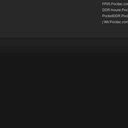
FF05.Pocitac.c
DDR-house.Poci
PocketDDR.Poci
|
Wii.Pocitac.co