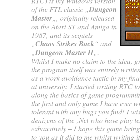
RTC) is my Windows version
of the FTL classic „
Dungeon
Master
„, originally released
on the Atari ST and Amiga in
1987, and its sequels
„
Chaos Strikes Back
“ and
„
Dungeon Master II
„.
Whilst I make no claim to the idea, g
the program itself was entirely writte
as a work avoidance tactic in my fin
at university. I started writing RTC t
along the basics of game programming
the first and only game I have ever wr
tolerant with any bugs you find! I wi
denizens of the ‚Net who have play t
exhaustively – I hope this game brin
to you as it did to me whilst writing 