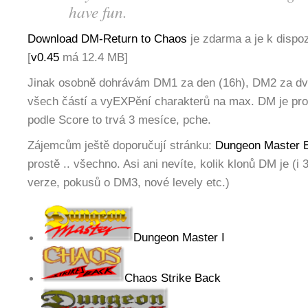
have fun.
Download DM-Return to Chaos
je zdarma a je k dispoz
[
v0.45
má 12.4 MB]
Jinak osobně dohrávám DM1 za den (16h), DM2 za dv
všech částí a vyEXPění charakterů na max. DM je pros
podle Score to trvá 3 mesíce, pche.
Zájemcům ještě doporučují stránku:
Dungeon Master 
prostě .. všechno. Asi ani nevíte, kolik klonů DM je (i
verze, pokusů o DM3, nové levely etc.)
Dungeon Master I
Chaos Strike Back