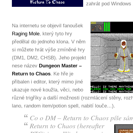
zahrát pod Windows
Na internetu se objevil fanoušek
Raging Mole
, který tyto hry
předělal do jednoho klona. V něm
si můžete hrát výše zmíněné hry
(DM1, DM2, CHSB). Jeho projekt
nese název
Dungeon Master –
Return to Chaos
. Ke hře je
přibalen i editor, který mimo jiné
ukazuje nové koužla, věci, nebo
různé trigříky a další možnosti (rozmlácení stěny, ro
lano, random item/potion spell, nabití louče…).
Co o DM – Return to Chaos píše sám
Return to Chaos (hereafter