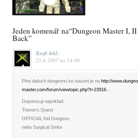
Jeden komenář na“Dungeon Master I, II 
Back”
Xsoft
řekl:
25.6.2007 na 14:06
Plno dalsich dungeonu ke stazeni je na
http://www.dungeo
master.com/forum/viewtopic.php?t=23916
…
Doporucuji napriklad:
Theron's Quest
OFFICIAL Kid Dungeon
nebo Surgical Strike