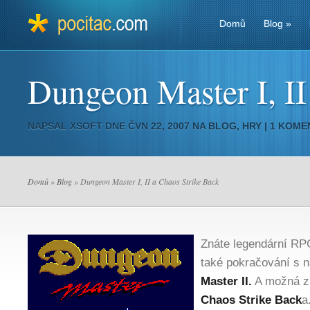
Domů
Blog
»
Dungeon Master I, II
NAPSAL
XSOFT
DNE ČVN 22, 2007 NA
BLOG
,
HRY
|
1 KOME
Domů
»
Blog
» Dungeon Master I, II a Chaos Strike Back
Znáte legendární R
také pokračování s
Master II.
A možná z
Chaos Strike Back
a