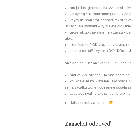
hra je dosti jednoducha, zvolite si se
z nich vyhraje. To vam bude jasne uz po p
kdybyste hrali proti pocitaci, tak si n
uspech, ale moment – vy hrajete proti lid
takze tak taky myslete = na zacatek par
utok.
jeste jednou? OK, zacnete v prvnich kr
zatim mam 68% vyher a 34% KOcek. Ja
ob * ob * ob * ut * ob * ut * ut * ut * ut ob *
hrat ve vice oknech .. to moc dobre ne
kouknete se kolik ma ten TOP hrac a pr
se na zacatku tydne), dostanete docela za
chlapec pouzival nejaky script, no taky n
dalsi postrehy casem …
Zanachat odpověď