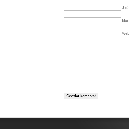
Jmé
Mail
We