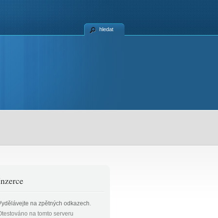
hledat
Inzerce
Vydělávejte na zpětných odkazech
.
Otestováno na tomto serveru