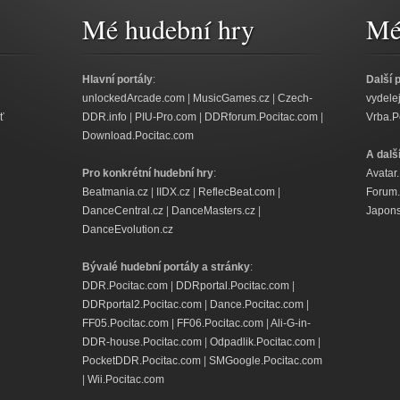
Mé hudební hry
Mé 
Hlavní portály
:
Další 
unlockedArcade.com
|
MusicGames.cz
|
Czech-
vydele
ť
DDR.info
|
PIU-Pro.com
|
DDRforum.Pocitac.com
|
Vrba.P
Download.Pocitac.com
A dalš
Pro konkrétní hudební hry
:
Avatar
Beatmania.cz
|
IIDX.cz
|
ReflecBeat.com
|
Forum.
DanceCentral.cz
|
DanceMasters.cz
|
Japons
DanceEvolution.cz
Bývalé hudební portály a stránky
:
DDR.Pocitac.com
|
DDRportal.Pocitac.com
|
DDRportal2.Pocitac.com
|
Dance.Pocitac.com
|
FF05.Pocitac.com
|
FF06.Pocitac.com
|
Ali-G-in-
DDR-house.Pocitac.com
|
Odpadlik.Pocitac.com
|
PocketDDR.Pocitac.com
|
SMGoogle.Pocitac.com
|
Wii.Pocitac.com