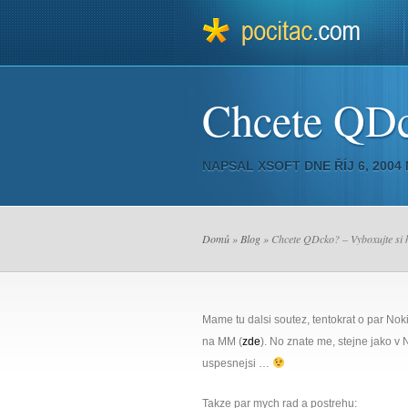
Chcete QDc
NAPSAL
XSOFT
DNE ŘÍJ 6, 2004
Domů
»
Blog
» Chcete QDcko? – Vyboxujte si 
Mame tu dalsi soutez, tentokrat o par Nokii
na MM (
zde
). No znate me, stejne jako v 
uspesnejsi …
Takze par mych rad a postrehu: