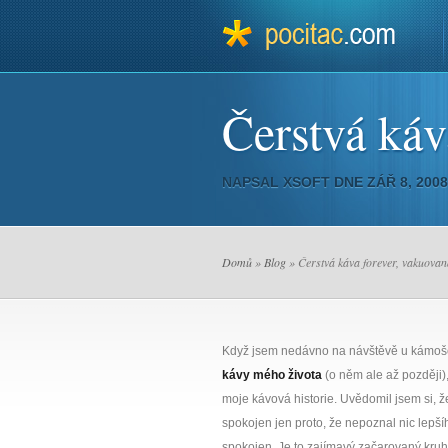
Čerstvá káv
NAPSAL
XSOFT
DNE ZÁŘ 8, 200
Domů
»
Blog
» Čerstvá káva forever, vakuovan
Když jsem nedávno na návštěvě u kámoš
kávy mého života
(o něm ale až později)
moje kávová historie. Uvědomil jsem si, ž
spokojen jen proto, že nepoznal nic lepšíh
spokojen. Je to zajímavý začarovaný kruh