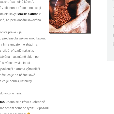
ňovat chuť samotné kávy. A
í, zničehonic přede mnou stojí
amleté kávy
Brazilie Santos
z
sné, že jsem dosáhl kávového
počívá právě v její
nou předzásobí vakuovanou kávou,
u a tím samozřejmě ztrácí na
ahořklá, případě nakyslá.
ávána maximálně týden po
vá si všechny vlastnosti
vyváženjší a aroma výraznější.
áte, co je na běžné kávě
e co je dobré), už nikdy
o ví co to není.
amo
. Jedná se o kávu s kořeněně
nádechem černého rybízu, v pozadí