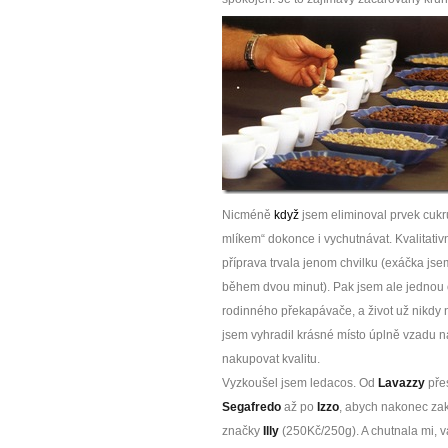
Nicméně
když
jsem eliminoval prvek cukru
mlíkem“ dokonce i vychutnávat. Kvalitativn
příprava trvala jenom chvilku (exáčka jsem
během dvou minut). Pak jsem ale jednou 
rodinného překapávače, a život už nikdy ne
jsem vyhradil krásné místo úplně vzadu na 
nakupovat kvalitu.
Vyzkoušel jsem ledacos. Od
Lavazzy
pře
Segafredo
až po
Izzo
, abych nakonec za
značky
Illy
(250Kč/250g). A chutnala mi, 