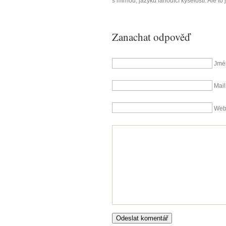
s mírnou, jazyku lahodící kyselostí. Ale to 
Zanachat odpověď
Jmé
Mail
We