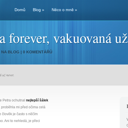
Domů
Blog
»
Něco o mně
»
a forever, vakuovaná už
8 NA
BLOG
|
0 KOMENTÁŘŮ
á už never.
e Petra ochutnal
nejlepší šálek
, proběhla mi před očima celá
e člověk je často s něčím
o. Ani to nehledá, je přeci
.