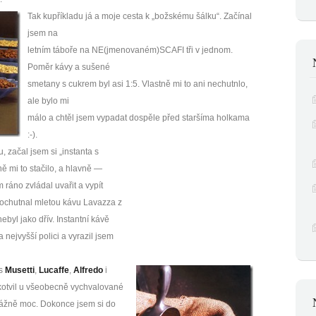
Tak kupříkladu já a moje cesta k „božskému šálku“. Začínal
jsem na
letním táboře na NE(jmenovaném)SCAFI tři v jednom.
Poměr kávy a sušené
smetany s cukrem byl asi 1:5. Vlastně mi to ani nechutnlo,
ale bylo mi
málo a chtěl jsem vypadat dospěle před staršíma holkama
:-).
, začal jsem si „instanta s
ě mi to stačilo, a hlavně —
 ráno zvládal uvařit a vypít
ochutnal mletou kávu Lavazza z
byl jako dřív. Instantní kávě
nejvyšší polici a vyrazil jsem
s
Musetti
,
Lucaffe
,
Alfredo
i
kotvil u všeobecně vychvalované
vážně moc. Dokonce jsem si do