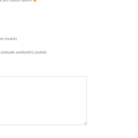
je jen osobní favorit
no (nutné)
 (nebude zveřejněn) (nutné)
b