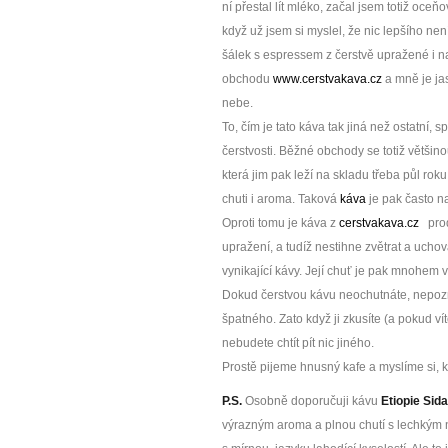
ní přestal lít mléko, začal jsem totiž oce
když už jsem si myslel, že nic lepšího nen
šálek s espressem z čerstvě upražené i n
obchodu
www.cerstvakava.cz
a mně je ja
nebe.
To, čím je tato káva tak jiná než ostatní, s
čerstvosti. Běžné obchody se totiž větši
která jim pak leží na skladu třeba půl rok
chuti i aroma. Taková
káva
je pak často n
Oproti tomu je káva z
cerstvakava.cz
prod
upražení, a tudíž nestihne zvětrat a ucho
vynikající kávy. Její chuť je pak mnohem 
Dokud čerstvou kávu neochutnáte, nepozn
špatného. Zato když ji zkusíte (a pokud vít
nebudete chtít pít nic jiného.
Prostě pijeme hnusný kafe a myslíme si, kd
P.S.
Osobně doporučuji kávu
Etiopie Sid
výrazným aroma a plnou chutí s lechkým 