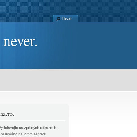
hledat
 never.
Inzerce
Vydělávejte na zpětných odkazech
.
Otestováno na tomto serveru