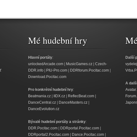
Mé hudební hry
Mé 
Hlavní portály
:
Další 
unlockedArcade.com
|
MusicGames.cz
|
Czech-
vydele
ť
DDR.info
|
PIU-Pro.com
|
DDRforum.Pocitac.com
|
Vrba.P
Download.Pocitac.com
A dalš
Pro konkrétní hudební hry
:
Avatar
Beatmania.cz
|
IIDX.cz
|
ReflecBeat.com
|
Forum.
DanceCentral.cz
|
DanceMasters.cz
|
Japons
DanceEvolution.cz
Bývalé hudební portály a stránky
:
DDR.Pocitac.com
|
DDRportal.Pocitac.com
|
DDRportal2.Pocitac.com
|
Dance.Pocitac.com
|