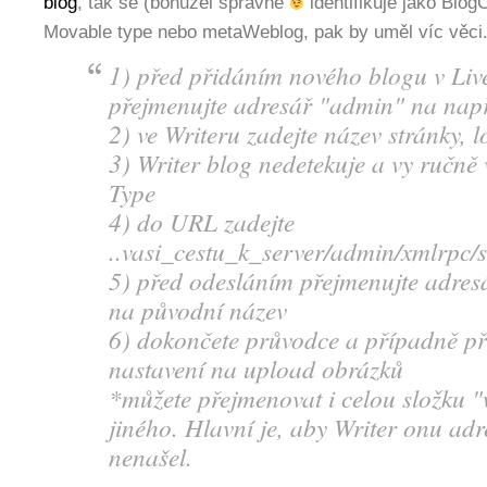
blog
, tak se (bohužel správně
identifikuje jako Blog
Movable type nebo metaWeblog, pak by uměl víc věci.
1) před přidáním nového blogu v Liv
přejmenujte adresář "admin" na nap
2) ve Writeru zadejte název stránky, l
3) Writer blog nedetekuje a vy ručně
Type
4) do URL zadejte
..vasi_cestu_k_server/admin/xmlrpc/
5) před odesláním přejmenujte adres
na původní název
6) dokončete průvodce a případně př
nastavení na upload obrázků
*můžete přejmenovat i celou složku
jiného. Hlavní je, aby Writer onu adr
nenašel.