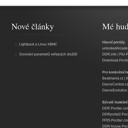
Nové články
Mé hud
Hlavní portály
:
Lightpack a Linux XBMC
unlockedArcade
Srovnání parametrů veřejných úložišť
DDR.info
|
PIU-
Download.Pocit
Pro konkrétní h
Beatmania.cz
|
I
DanceCentral.c
DanceEvolution.
Bývalé hudební 
DDR.Pocitac.co
DDRportal2.Poc
FF05.Pocitac.c
DDR-house.Poci