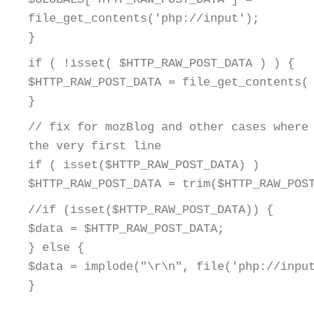
file_get_contents('php://input');
}
if ( !isset( $HTTP_RAW_POST_DATA ) ) {
$HTTP_RAW_POST_DATA = file_get_contents(
}
// fix for mozBlog and other cases where
the very first line
if ( isset($HTTP_RAW_POST_DATA) )
$HTTP_RAW_POST_DATA = trim($HTTP_RAW_POS
//if (isset($HTTP_RAW_POST_DATA)) {
$data = $HTTP_RAW_POST_DATA;
} else {
$data = implode("\r\n", file('php://inpu
}