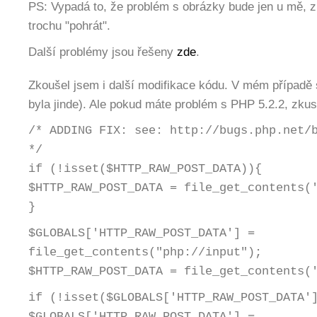
PS: Vypadá to, že problém s obrázky bude jen u mě, z
trochu "pohrát".
Další problémy jsou řešeny
zde
.
Zkoušel jsem i další modifikace kódu. V mém případě
byla jinde). Ale pokud máte problém s PHP 5.2.2, zkust
/* ADDING FIX: see: http://bugs.php.net/
*/
if (!isset($HTTP_RAW_POST_DATA)){
$HTTP_RAW_POST_DATA = file_get_contents(
}
$GLOBALS['HTTP_RAW_POST_DATA'] =
file_get_contents("php://input");
$HTTP_RAW_POST_DATA = file_get_contents(
if (!isset($GLOBALS['HTTP_RAW_POST_DATA'
$GLOBALS['HTTP_RAW_POST_DATA'] =