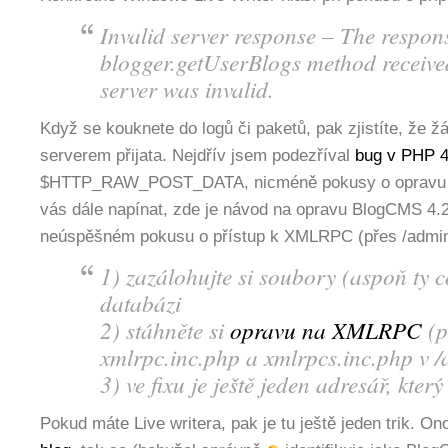
Invalid server response – The respons
blogger.getUserBlogs method receiv
server was invalid.
Když se kouknete do logů či paketů, pak zjistíte, že ž
serverem přijata. Nejdřív jsem podezříval
bug v PHP 4
$HTTP_RAW_POST_DATA, nicméně pokusy o opravu 
vás dále napínat, zde je návod na opravu BlogCMS 4.2.
neúspěšném pokusu o přístup k XMLRPC (přes /admin/
1) zazálohujte si soubory (aspoň ty c
databázi
2) stáhněte si
opravu na XMLRPC
(p
xmlrpc.inc.php a xmlrpcs.inc.php v /
3) ve fixu je ještě jeden adresář, který
Pokud máte Live writera, pak je tu ještě jeden trik. Ono