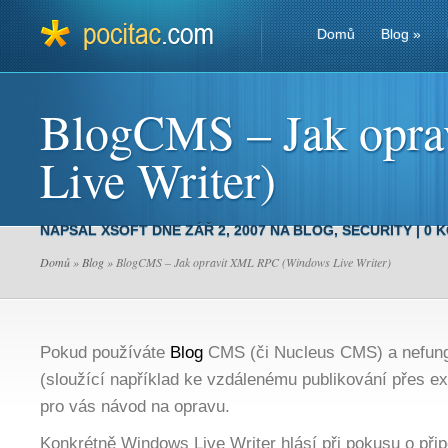
Domů
Blog
»
BlogCMS – Jak opr
Live Writer)
NAPSAL
XSOFT
DNE ZÁŘ 2, 2007 NA
BLOG
,
SECURITY
|
0 
Domů
»
Blog
» BlogCMS – Jak opravit XML RPC (Windows Live Writer)
Pokud používáte
Blog
CMS (či Nucleus CMS) a nefu
(sloužící například ke vzdálenému publikování přes ex
pro vás návod na opravu.
Konkrétně Windows Live Writer hlásí při pokusu o přip