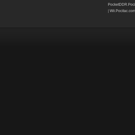
PocketDDR.Poci
|
Wii.Pocitac.co