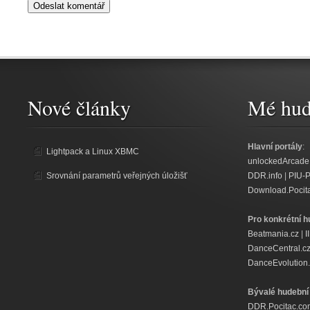
Nové články
Mé hud
Hlavní portály
:
Lightpack a Linux XBMC
unlockedArcade
Srovnání parametrů veřejných úložišť
DDR.info
|
PIU-
Download.Pocit
Pro konkrétní h
Beatmania.cz
|
I
DanceCentral.c
DanceEvolution.
Bývalé hudební 
DDR.Pocitac.co