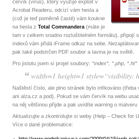
červík (virus), který využije exploit v
Acrobat Readeru, odcizí vám hesla a
(což je teď poměrně časté) vám koukne
na hesla z
Total Commandera
(máte je
tam v celkem snadno rozluštitelném formátu), připojí
indexů vám přidá iFrame odkaz na sebe. Nezaplátova
pak také podstrčen PDF soubor a lavina je na světě.
Pro jistotu jsem si projel soubory:
*index*, *.php, *.ht*
width=1 height=1 style=“visibility:
Naštěstí číslo, ale plno stránek bylo infikováno (třeba
ani alza.cz a pod). Pokud se vám červík na webu usad
na něj většinou přijde a pak uvidíte warning o malveru 
Aktualizujte a zkontrolujte si weby (Help – Check for 
Více o dané problematice:
http://www.podnikanivusa.com/2009/04/15/web-naka