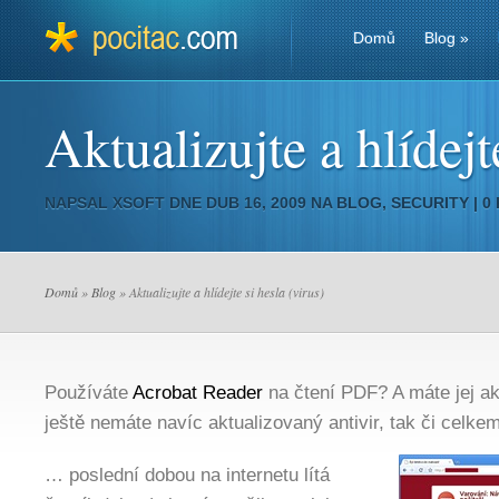
Domů
Blog
»
Aktualizujte a hlídejt
NAPSAL
XSOFT
DNE DUB 16, 2009 NA
BLOG
,
SECURITY
|
0
Domů
»
Blog
» Aktualizujte a hlídejte si hesla (virus)
Používáte
Acrobat Reader
na čtení PDF? A máte jej a
ještě nemáte navíc aktualizovaný antivir, tak či celke
… poslední dobou na internetu lítá