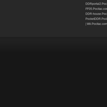
DDRportal2.Poc
FF05.Pocitac.c
DDR-house.Poci
PocketDDR.Poci
|
Wii.Pocitac.co